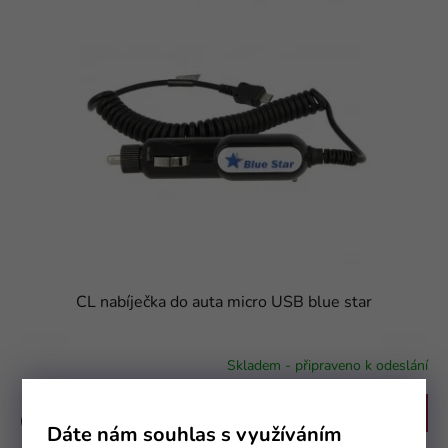
CL nabíječka do auta micro USB blue star
Skladem - připraveno k odeslání
Do košíku
69 Kč
Dáte nám souhlas s využíváním