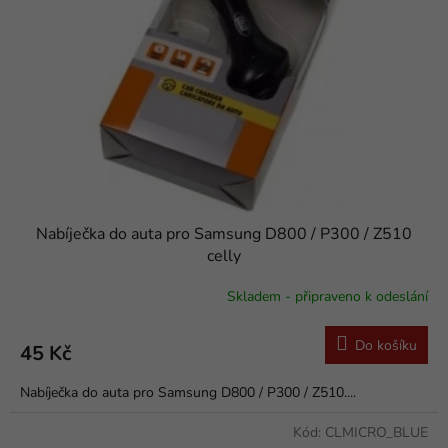
k
p
t
r
ů
o
d
u
k
t
ů
Nabíječka do auta pro Samsung D800 / P300 / Z510
celly
Skladem - připraveno k odeslání
Do košíku
45 Kč
Nabíječka do auta pro Samsung D800 / P300 / Z510....
Kód:
CLMICRO_BLUE