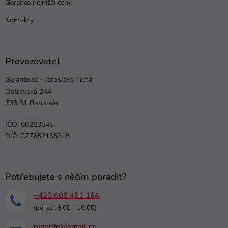
Garance nejnižší ceny
Kontakty
Provozovatel
Giganto.cz - Jaroslava Tichá
Ostravská 244
735 81 Bohumín
IČO: 60283645
DIČ: CZ7652135315
Potřebujete s něčím poradit?
+420 608 461 164
(po-pá: 9:00 - 16:00)
giganto@email.cz