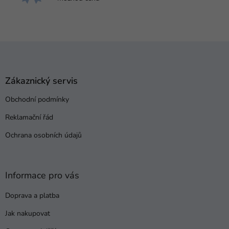
Z
á
p
a
Zákaznický servis
t
Obchodní podmínky
í
Reklamační řád
Ochrana osobních údajů
Informace pro vás
Doprava a platba
Jak nakupovat