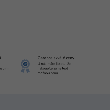
í
Garance skvělé ceny
e
U nás máte jistotu, že
astním
nakoupíte za nejlepší
možnou cenu