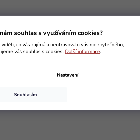
l
á
d
a
c
í
nám souhlas s využíváním cookies?
p
r
viděli, co vás zajímá a neotravovalo vás nic zbytečného,
v
ujeme váš souhlas s cookies.
Další informace
.
k
y
v
ý
Nastavení
p
i
s
Souhlasím
u