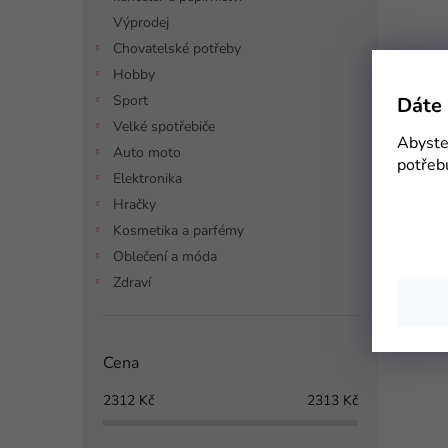
Výprodej
Chovatelské potřeby
Hobby
Sport
Dáte 
Velké spotřebiče
Abyste 
Auto moto
potřeb
Elektronika
Hračky
Kosmetika a parfémy
Oblečení a móda
Zdraví
Cena
2312
Kč
2313
Kč