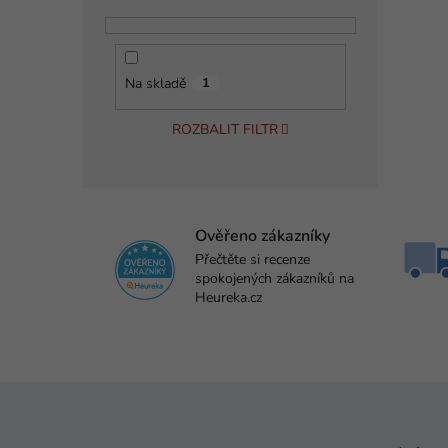
Na skladě
1
ROZBALIT FILTR
Ověřeno zákazníky
Přečtěte si recenze
spokojených zákazníků na
Heureka.cz
Z
á
p