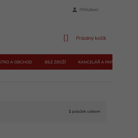
Přihlášení
NÁKUPNÍ
Prázdný košík
KOŠÍK
STRO A OBCHOD
BÍLÉ ZBOŽÍ
KANCELÁŘ A PAPÍRNICTVÍ
1
položek celkem