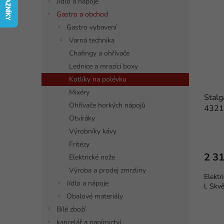
í
í
Jídlo a nápoje
p
p
p
Gastro a obchod
i
r
a
Gastro vybavení
s
o
n
Varná technika
p
d
e
r
u
Chafingy a ohřívače
l
o
k
Lednice a mrazící boxy
d
t
Kotlíky na polévku
u
ů
Mixéry
k
Stalg
Ohřívače horkých nápojů
t
4321
Otvíráky
ů
Průmě
Výrobníky kávy
hodno
Fritézy
produ
2 31
Elektrické nože
je
5,0
Výroba a prodej zmrzliny
Elektr
z
Jídlo a nápoje
l. Skv
5
Obalové materiály
hvězdi
Bílé zboží
kancelář a papírnictví