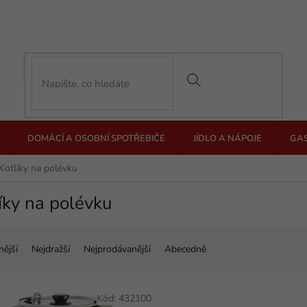
DOMÁCÍ A OSOBNÍ SPOTŘEBIČE
JÍDLO A NÁPOJE
GA
Kotlíky na polévku
íky na polévku
nější
Nejdražší
Nejprodávanější
Abecedně
Kód:
432100