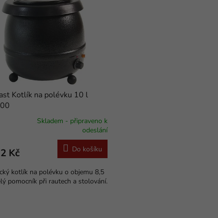
ast Kotlík na polévku 10 l
00
Skladem - připraveno k
rné
odeslání
cení
ktu
Do košíku
2 Kč
ický kotlík na polévku o objemu 8,5
ělý pomocník při rautech a stolování.
ček.
O
v