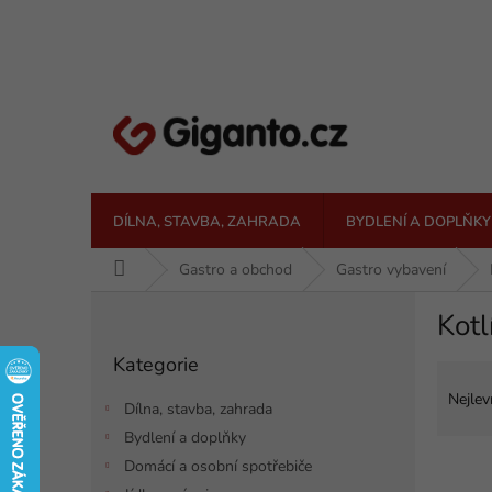
Přejít
na
obsah
DÍLNA, STAVBA, ZAHRADA
BYDLENÍ A DOPLŇKY
Domů
Gastro a obchod
Gastro vybavení
P
Kotl
o
Přeskočit
s
Kategorie
kategorie
Ř
t
a
r
Nejlev
Dílna, stavba, zahrada
z
a
Bydlení a doplňky
e
n
V
n
Domácí a osobní spotřebiče
n
ý