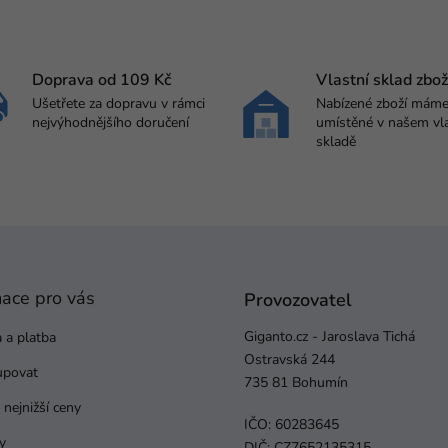
Doprava od 109 Kč
Vlastní sklad zbož
Ušetřete za dopravu v rámci
Nabízené zboží mám
nejvýhodnějšího doručení
umístěné v našem vl
skladě
mace pro vás
Provozovatel
Giganto.cz - Jaroslava Tichá
 a platba
Ostravská 244
upovat
735 81 Bohumín
nejnižší ceny
IČO: 60283645
y
DIČ: CZ7652135315