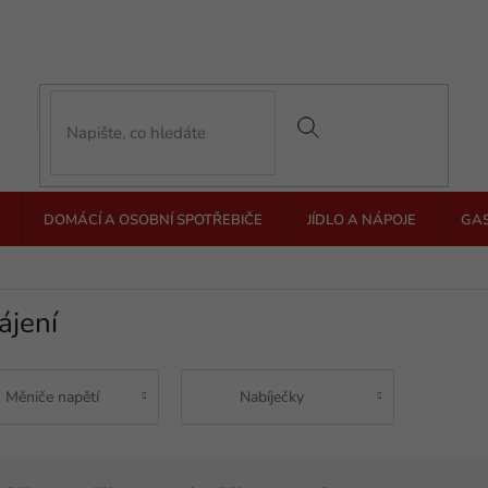
DOMÁCÍ A OSOBNÍ SPOTŘEBIČE
JÍDLO A NÁPOJE
GA
ájení
Měniče napětí
Nabíječky