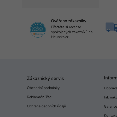
Ověřeno zákazníky
Přečtěte si recenze
spokojených zákazníků na
Heureka.cz
Z
á
p
Infor
a
Zákaznický servis
t
Obchodní podmínky
Doprava
í
Reklamační řád
Jak nak
Ochrana osobních údajů
Garance 
Kontakt