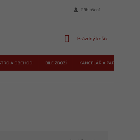
Přihlášení
NÁKUPNÍ
Prázdný košík
KOŠÍK
STRO A OBCHOD
BÍLÉ ZBOŽÍ
KANCELÁŘ A PAPÍRNICTVÍ