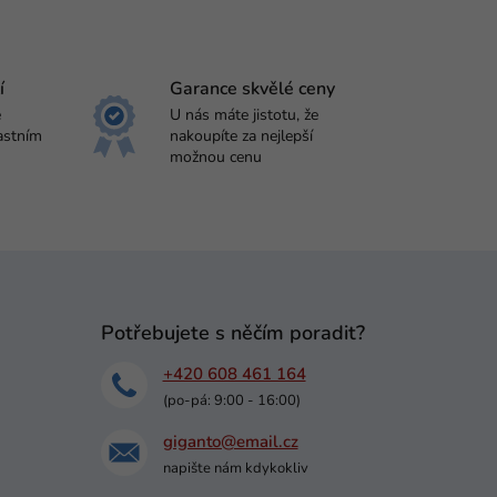
í
Garance skvělé ceny
e
U nás máte jistotu, že
astním
nakoupíte za nejlepší
možnou cenu
Potřebujete s něčím poradit?
+420 608 461 164
(po-pá: 9:00 - 16:00)
giganto@email.cz
napište nám kdykokliv