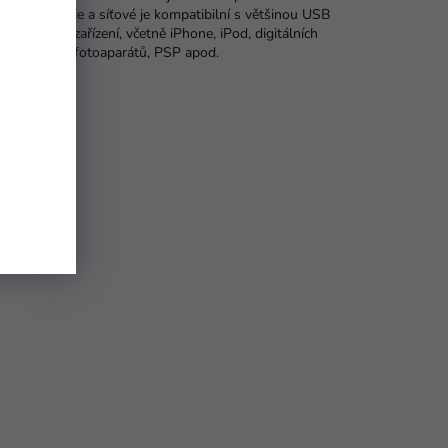
ení,
je a síťové je kompatibilní s většinou USB
zařízení, včetně iPhone, iPod, digitálních
fotoaparátů, PSP apod.