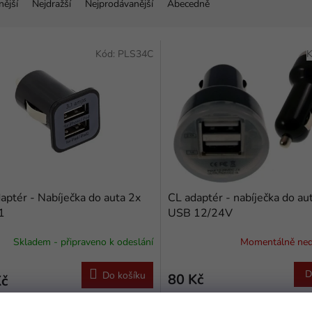
nější
Nejdražší
Nejprodávanější
Abecedně
Kód:
PLS34C
K
aptér - Nabíječka do auta 2x
CL adaptér - nabíječka do au
1
USB 12/24V
Skladem - připraveno k odeslání
Momentálně ne
D
Do košíku
80 Kč
Kč
Nabíječka do zapalovače v autě je
čka do zapalovače v autě je