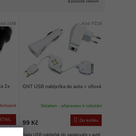
3
položek celkem
ód:
J348
Kód:
PZ18
ta 2x
GNT USB nabíječka do auta + síťová
dostupné
Skladem - připraveno k odeslání
ETAIL
Do košíku
99 Kč
Sada USB nabíječek do zapalovače v autě