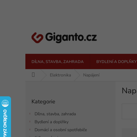
Přejít
na
obsah
DÍLNA, STAVBA, ZAHRADA
BYDLENÍ A DOPLŇKY
Domů
Elektronika
Napájení
P
Nap
o
Přeskočit
s
Kategorie
kategorie
t
r
Dílna, stavba, zahrada
a
Bydlení a doplňky
n
Ř
Domácí a osobní spotřebiče
n