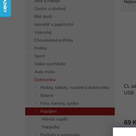
a
í
Jídlo a nápoje
Nejlev
z
p
Gastro a obchod
e
a
Bílé zboží
V
n
n
kancelář a papírnictví
ý
í
e
Výprodej
p
p
l
i
r
Chovatelské potřeby
s
o
Hobby
p
d
Sport
r
u
Velké spotřebiče
o
k
Auto moto
d
t
u
ů
Elektronika
CL ad
k
Mobily, tablety, nositelná elektronika
USB 
t
Baterie
ů
Foto, kamery, optika
Napájení
Měniče napětí
69 
Nabíječky
Nabíje
Počítače a notebooky