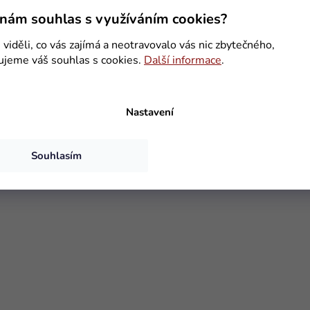
kompatibilní s většinou USB zaříz
ibilní s většinou USB zařízení,
nám souhlas s využíváním cookies?
včetně iPhone, iPod, digitálních
 iPhone, iPod, digitálních
fotoaparátů, PSP apod.
arátů, PSP apod.
viděli, co vás zajímá a neotravovalo vás nic zbytečného,
ujeme váš souhlas s cookies.
Další informace
.
O
v
l
á
Nastavení
d
a
c
Souhlasím
í
p
r
v
k
y
v
ý
p
i
s
u