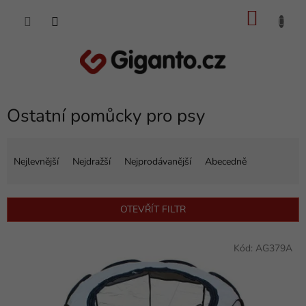
Přejít
NÁKU
na
obsah
KOŠÍK
Ostatní pomůcky pro psy
Ř
a
Nejlevnější
Nejdražší
Nejprodávanější
Abecedně
z
e
n
OTEVŘÍT FILTR
í
p
V
r
Kód:
AG379A
ý
o
p
d
i
u
s