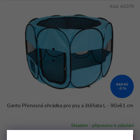
Kód:
AG379
943 Kč
–9 %
Ganto Přenosná ohrádka pro psy a štěňata L - 90x61 cm
Skladem - připraveno k odeslání