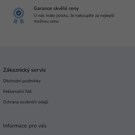
s
Garance skvělé ceny
u
U nás máte jistotu, že nakoupíte za nejlepší
možnou cenu
Z
á
p
a
Zákaznický servis
t
Obchodní podmínky
í
Reklamační řád
Ochrana osobních údajů
Informace pro vás