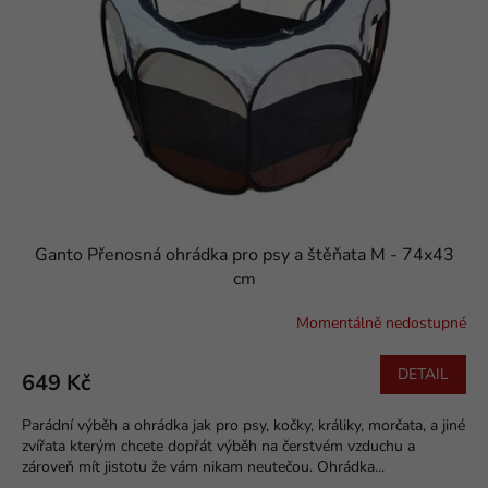
k
p
t
r
ů
o
d
u
k
t
ů
Ganto Přenosná ohrádka pro psy a štěňata M - 74x43
cm
Momentálně nedostupné
DETAIL
649 Kč
Parádní výběh a ohrádka jak pro psy, kočky, králiky, morčata, a jiné
zvířata kterým chcete dopřát výběh na čerstvém vzduchu a
zároveň mít jistotu že vám nikam neutečou. Ohrádka...