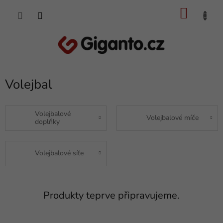
Přejít
NÁKU
na
obsah
KOŠÍK
Volejbal
Volejbalové
Volejbalové míče
doplňky
Volejbalové síťe
Produkty teprve připravujeme.