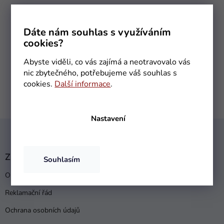
Vlastní sklad zboží
Nabízené zboží máme umístěné v našem
Dáte nám souhlas s využíváním
vlastním skladě
cookies?
Garance skvělé ceny
Abyste viděli, co vás zajímá a neotravovalo vás
U nás máte jistotu, že nakoupíte za nejlepší
nic zbytečného, potřebujeme váš souhlas s
možnou cenu
cookies.
Další informace
.
Nastavení
Z
á
p
a
Zákaznický servis
Souhlasím
t
Obchodní podmínky
í
Reklamační řád
Ochrana osobních údajů