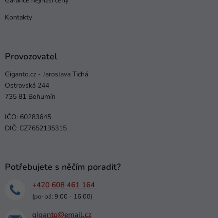
Garance nejnižší ceny
Kontakty
Provozovatel
Giganto.cz - Jaroslava Tichá
Ostravská 244
735 81 Bohumín
IČO: 60283645
DIČ: CZ7652135315
Potřebujete s něčím poradit?
+420 608 461 164
(po-pá: 9:00 - 16:00)
giganto@email.cz