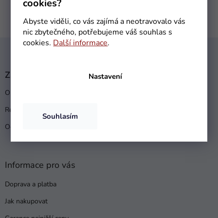
cookies?
Abyste viděli, co vás zajímá a neotravovalo vás
nic zbytečného, potřebujeme váš souhlas s
Z
cookies.
Další informace
.
á
p
a
Zákaznický servis
Nastavení
t
Obchodní podmínky
í
Reklamační řád
Souhlasím
Ochrana osobních údajů
Informace pro vás
Doprava a platba
Jak nakupovat