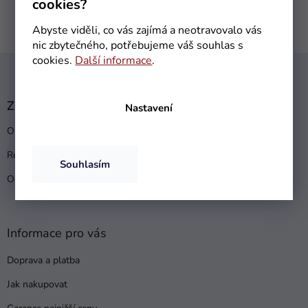
cookies?
Abyste viděli, co vás zajímá a neotravovalo vás
nic zbytečného, potřebujeme váš souhlas s
Z
cookies.
Další informace
.
á
p
a
Zákaznický servis
Nastavení
t
Obchodní podmínky
í
Reklamační řád
Souhlasím
Ochrana osobních údajů
Informace pro vás
Doprava a platba
Jak nakupovat