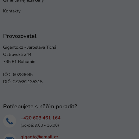
Garance nejnižší ceny
Kontakty
Provozovatel
Giganto.cz - Jaroslava Tichá
Ostravská 244
735 81 Bohumín
IČO: 60283645
DIČ: CZ7652135315
Potřebujete s něčím poradit?
+420 608 461 164
(po-pá: 9:00 - 16:00)
giganto@email.cz