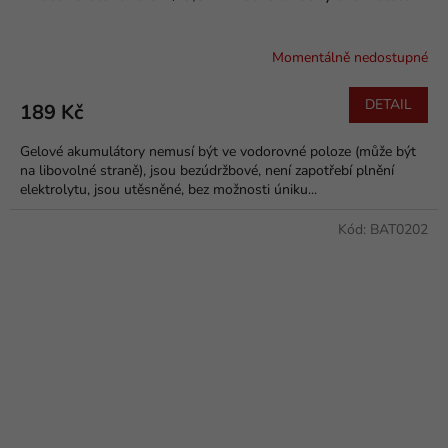
Momentálně nedostupné
DETAIL
189 Kč
Gelové akumulátory nemusí být ve vodorovné poloze (může být
na libovolné straně), jsou bezúdržbové, není zapotřebí plnění
elektrolytu, jsou utěsněné, bez možnosti úniku...
Kód:
BAT0202