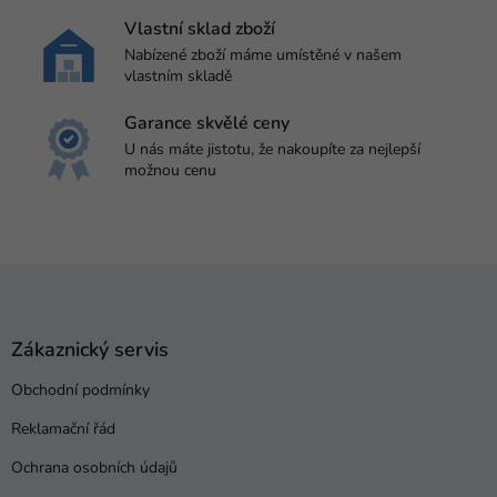
y
v
Vlastní sklad zboží
ý
Nabízené zboží máme umístěné v našem
p
vlastním skladě
i
s
Garance skvělé ceny
u
U nás máte jistotu, že nakoupíte za nejlepší
možnou cenu
Z
á
p
a
Zákaznický servis
t
Obchodní podmínky
í
Reklamační řád
Ochrana osobních údajů