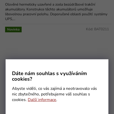
Olověné hermeticky uzavřené a zcela bezúdržbové trakční
akumulátory. Konstrukce těchto akumulátorů umožňuje
libovolnou pracovní polohu. Doporučené oblasti použití: systémy
UPS,...
Kód:
BAT0211
Novinka
Dáte nám souhlas s využíváním
cookies?
Abyste viděli, co vás zajímá a neotravovalo vás
nic zbytečného, potřebujeme váš souhlas s
cookies.
Další informace
.
VIPOW Baterie olověná 12V/ 7Ah (7,5Ah) bezúdržbový