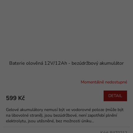
Baterie olověná 12V/12Ah - bezúdržbový akumulátor
Momentálně nedostupné
DETAIL
599 Kč
Gelové akumulátory nemusí být ve vodorovné poloze (může být
na libovolné straně), jsou bezúdržbové, není zapotřebí plnění
elektrolytu, jsou utěsněné, bez možnosti úniku...
Kód:
BAT0212