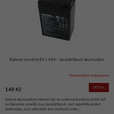
k
p
t
r
ů
o
d
u
k
t
ů
Baterie olověná 6V / 4Ah - bezúdržbový akumulátor
Momentálně nedostupné
DETAIL
149 Kč
Gelové akumulátory nemusí být ve vodorovné poloze (může být
na libovolné straně), jsou bezúdržbové, není zapotřebí plnění
elektrolytu, jsou utěsněné, bez možnosti úniku...