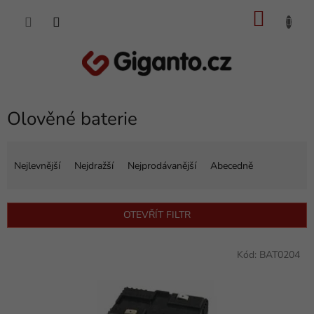
Přejít
NÁKU
na
obsah
KOŠÍK
Olověné baterie
Ř
a
Nejlevnější
Nejdražší
Nejprodávanější
Abecedně
z
e
n
OTEVŘÍT FILTR
í
p
V
r
Kód:
BAT0204
ý
o
p
d
i
u
s