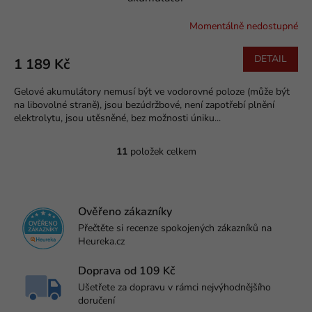
R
Momentálně nedostupné
M
DETAIL
1 189 Kč
A
Gelové akumulátory nemusí být ve vodorovné poloze (může být
na libovolné straně), jsou bezúdržbové, není zapotřebí plnění
elektrolytu, jsou utěsněné, bez možnosti úniku...
11
položek celkem
O
v
l
á
d
Ověřeno zákazníky
a
Přečtěte si recenze spokojených zákazníků na
c
Heureka.cz
í
p
Doprava od 109 Kč
r
Ušetřete za dopravu v rámci nejvýhodnějšího
v
doručení
k