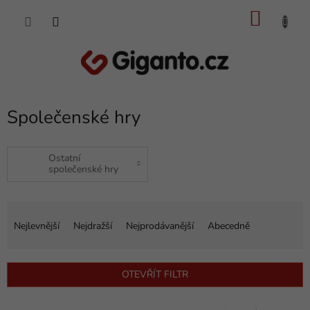
Přejít
NÁKU
na
obsah
KOŠÍK
Společenské hry
Ostatní
společenské hry
Ř
a
Nejlevnější
Nejdražší
Nejprodávanější
Abecedně
z
e
n
OTEVŘÍT FILTR
í
p
V