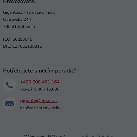
Provozovatel
Giganto.cz - Jaroslava Tichá
Ostravská 244
735 81 Bohumín
IČO: 60283645
DIČ: CZ7652135315
Potřebujete s něčím poradit?
+420 608 461 164
(po-pá: 9:00 - 16:00)
giganto@email.cz
napište nám kdykokliv
Webdesign:
Jiří Mareš
Vytvořil Shoptet