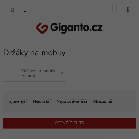
Přejít
NÁKU
na
obsah
KOŠÍK
Držáky na mobily
Držáky na mobily
do auta
Ř
a
Nejlevnější
Nejdražší
Nejprodávanější
Abecedně
z
e
n
OTEVŘÍT FILTR
í
p
V