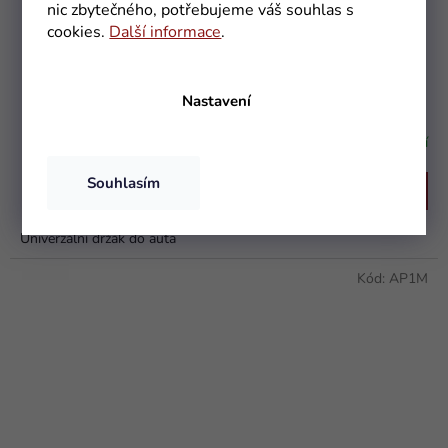
nic zbytečného, potřebujeme váš souhlas s
cookies.
Další informace
.
Univerzální držák do auta na MOBIL, PDA, GPS
Nastavení
Skladem - připraveno k odeslání
Souhlasím
Do košíku
129 Kč
Univerzální držák do auta
Kód:
AP1M