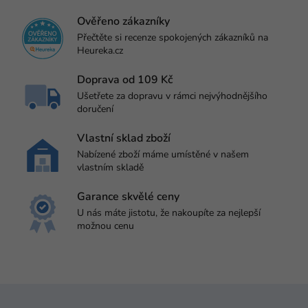
á
d
Ověřeno zákazníky
a
Přečtěte si recenze spokojených zákazníků na
c
Heureka.cz
í
p
Doprava od 109 Kč
r
Ušetřete za dopravu v rámci nejvýhodnějšího
v
doručení
k
y
v
Vlastní sklad zboží
ý
Nabízené zboží máme umístěné v našem
p
vlastním skladě
i
s
Garance skvělé ceny
u
U nás máte jistotu, že nakoupíte za nejlepší
možnou cenu
Z
á