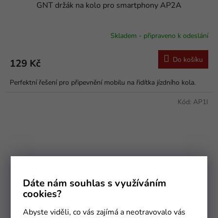
GNT držák na kolo pro smartphony AP2A
Skladem - připraveno k odeslání
Do košíku
129 Kč
Perfektní řešení pro připevnění mobilu na řidítka jízdního kola.
Kód:
AP1I
Dáte nám souhlas s využíváním
cookies?
Abyste viděli, co vás zajímá a neotravovalo vás