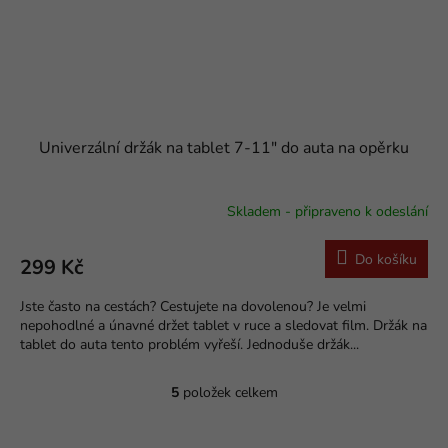
Univerzální držák na tablet 7-11" do auta na opěrku
Skladem - připraveno k odeslání
Do košíku
299 Kč
Jste často na cestách? Cestujete na dovolenou? Je velmi
nepohodlné a únavné držet tablet v ruce a sledovat film. Držák na
tablet do auta tento problém vyřeší. Jednoduše držák...
5
položek celkem
O
v
l