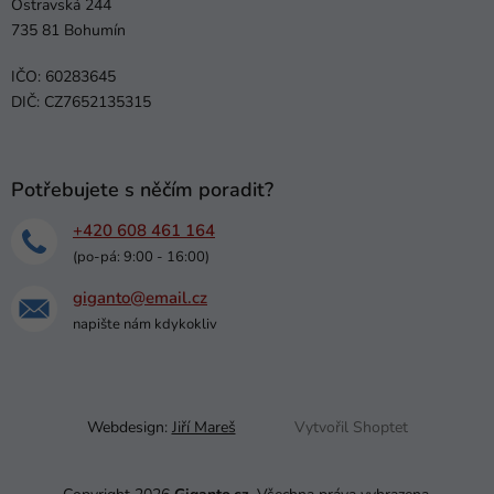
Ostravská 244
735 81 Bohumín
IČO: 60283645
DIČ: CZ7652135315
Potřebujete s něčím poradit?
+420 608 461 164
(po-pá: 9:00 - 16:00)
giganto@email.cz
napište nám kdykokliv
Webdesign:
Jiří Mareš
Vytvořil Shoptet