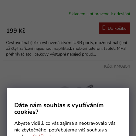
Skladem - připraveno k odeslání
Do košíku
199 Kč
Cestovní nabíječka vybavená čtyřmi USB porty, možnost nabíjení
až čtyř zařízení najednou, například: mobilní telefon, tablet, MP3
přehrávač atd., celkový výstupní nabíjecí proud...
Kód:
KM0854
Dáte nám souhlas s využíváním
cookies?
Abyste viděli, co vás zajímá a neotravovalo vás
nic zbytečného, potřebujeme váš souhlas s