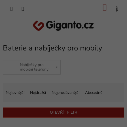
Přejít
NÁKU
na
obsah
KOŠÍK
Baterie a nabíječky pro mobily
Nabíječky pro
mobilní telefony
Ř
a
Nejlevnější
Nejdražší
Nejprodávanější
Abecedně
z
e
n
OTEVŘÍT FILTR
í
p
V