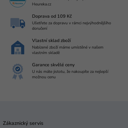
c
Heureka.cz
í
p
Doprava od 109 Kč
r
Ušetřete za dopravu v rámci nejvýhodnějšího
v
doručení
k
y
v
Vlastní sklad zboží
ý
Nabízené zboží máme umístěné v našem
p
vlastním skladě
i
s
Garance skvělé ceny
u
U nás máte jistotu, že nakoupíte za nejlepší
možnou cenu
Z
á
p
a
Zákaznický servis