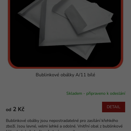
s
o
p
d
r
u
o
k
d
t
u
ů
k
t
ů
Bublinkové obálky A/11 bílé
Skladem - připraveno k odeslání
Průměrné
hodnocení
produktu
DETAIL
2 Kč
od
je
5,0
Bublinkové obálky jsou nepostradatelné pro zasílání křehkého
z
zboží. Jsou levné, velmi lehké a odolné. Vnitřní obal z bublinkové
5