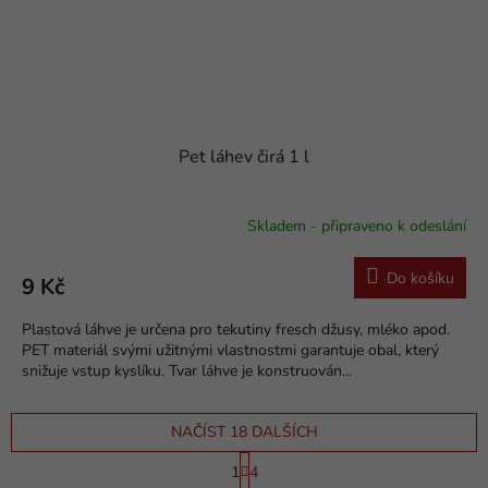
Pet láhev čirá 1 l
Skladem - připraveno k odeslání
Do košíku
9 Kč
Plastová láhve je určena pro tekutiny fresch džusy, mléko apod.
PET materiál svými užitnými vlastnostmi garantuje obal, který
snižuje vstup kyslíku. Tvar láhve je konstruován...
NAČÍST 18 DALŠÍCH
S
1
4
t