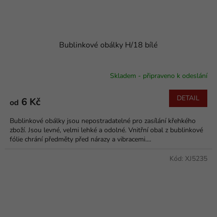
Bublinkové obálky H/18 bílé
Skladem - připraveno k odeslání
DETAIL
6 Kč
od
Bublinkové obálky jsou nepostradatelné pro zasílání křehkého
zboží. Jsou levné, velmi lehké a odolné. Vnitřní obal z bublinkové
fólie chrání předměty před nárazy a vibracemi....
Kód:
XJ5235