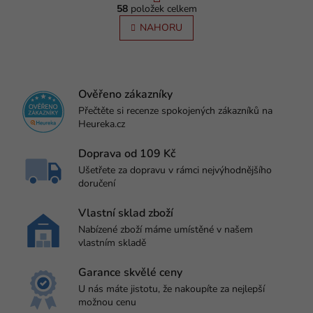
O
r
58
položek celkem
v
á
l
NAHORU
n
á
k
o
d
v
a
á
c
n
í
Ověřeno zákazníky
í
p
Přečtěte si recenze spokojených zákazníků na
r
Heureka.cz
v
k
Doprava od 109 Kč
y
Ušetřete za dopravu v rámci nejvýhodnějšího
v
doručení
ý
p
Vlastní sklad zboží
i
s
Nabízené zboží máme umístěné v našem
u
vlastním skladě
Garance skvělé ceny
U nás máte jistotu, že nakoupíte za nejlepší
možnou cenu