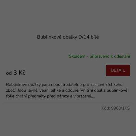
Bublinkové obálky D/14 bílé
Skladem - připraveno k odeslání
DETAIL
3 Kč
od
Bublinkové obálky jsou nepostradatelné pro zasílání křehkého
zboží. Jsou levné, velmi lehké a odolné. Vnitřní obal z bublinkové
fólie chrání předměty před nárazy a vibracemi....
Kód:
9960/1KS