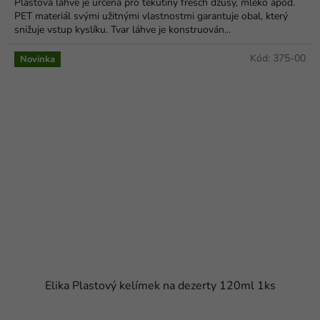
Plastová láhve je určena pro tekutiny fresch džusy, mléko apod.
PET materiál svými užitnými vlastnostmi garantuje obal, který
snižuje vstup kyslíku. Tvar láhve je konstruován...
Kód:
375-00
Novinka
Elika Plastový kelímek na dezerty 120ml 1ks