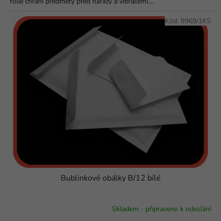
fólie chrání předměty před nárazy a vibracemi....
hvězdiček.
Kód:
9969/1KS
Bublinkové obálky B/12 bílé
Skladem - připraveno k odeslání