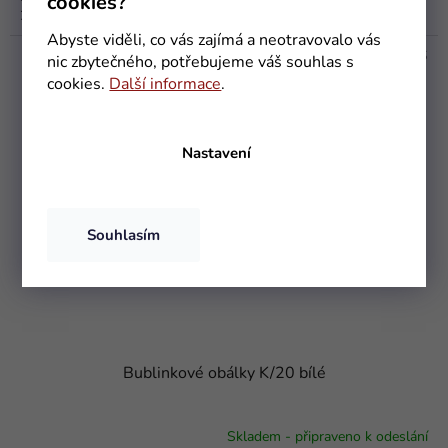
cookies?
200x120x80 mm.
5
hvězdiček.
Abyste viděli, co vás zajímá a neotravovalo vás
Kód:
9987/1KS
nic zbytečného, potřebujeme váš souhlas s
cookies.
Další informace
.
Nastavení
Souhlasím
Bublinkové obálky K/20 bílé
Skladem - připraveno k odeslání