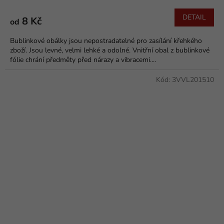
DETAIL
8 Kč
od
Bublinkové obálky jsou nepostradatelné pro zasílání křehkého
zboží. Jsou levné, velmi lehké a odolné. Vnitřní obal z bublinkové
fólie chrání předměty před nárazy a vibracemi....
Kód:
3VVL201510