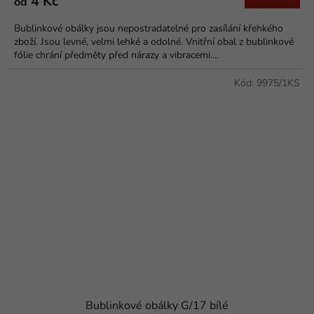
4 Kč
od
Bublinkové obálky jsou nepostradatelné pro zasílání křehkého
zboží. Jsou levné, velmi lehké a odolné. Vnitřní obal z bublinkové
fólie chrání předměty před nárazy a vibracemi....
Kód:
9975/1KS
Bublinkové obálky G/17 bílé