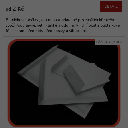
DETAIL
2 Kč
od
Bublinkové obálky jsou nepostradatelné pro zasílání křehkého
zboží. Jsou levné, velmi lehké a odolné. Vnitřní obal z bublinkové
fólie chrání předměty před nárazy a vibracemi....
Kód:
9942/1KS