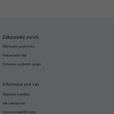
Z
á
p
a
Zákaznický servis
t
Obchodní podmínky
í
Reklamační řád
Ochrana osobních údajů
Informace pro vás
Doprava a platba
Jak nakupovat
Garance nejnižší ceny