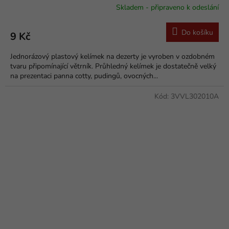
Skladem - připraveno k odeslání
Do košíku
9 Kč
Jednorázový plastový kelímek na dezerty je vyroben v ozdobném
tvaru připomínající větrník. Průhledný kelímek je dostatečně velký
na prezentaci panna cotty, pudingů, ovocných...
Kód:
3VVL302010A