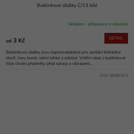
Bublinkové obálky C/13 bílé
Skladem - připraveno k odeslání
DETAIL
3 Kč
od
Bublinkové obálky jsou nepostradatelné pro zasílání křehkého
zboží. Jsou levné, velmi lehké a odolné. Vnitřní obal z bublinkové
fólie chrání předměty před nárazy a vibracemi....
Kód:
9948/1KS