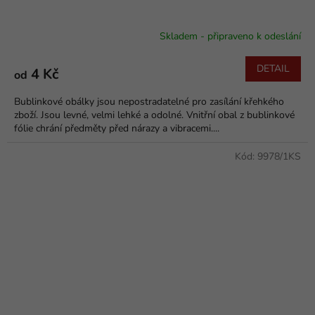
Skladem - připraveno k odeslání
DETAIL
4 Kč
od
Bublinkové obálky jsou nepostradatelné pro zasílání křehkého
zboží. Jsou levné, velmi lehké a odolné. Vnitřní obal z bublinkové
fólie chrání předměty před nárazy a vibracemi....
Kód:
9978/1KS