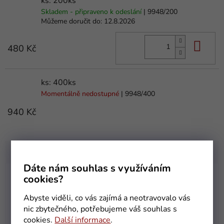
ks: 200ks
Skladem - připraveno k odeslání
| 9948/200
Můžeme doručit do:
12.8.2026
Do 
480 Kč
ks: 400ks
Momentálně nedostupné
| 9948/400
940 Kč
Dáte nám souhlas s využíváním
cookies?
Helena Pöschková
HP
Hodnocení obchodu je 5 z 5 hvězdiček.
5.8.2026
Abyste viděli, co vás zajímá a neotravovalo vás
nic zbytečného, potřebujeme váš souhlas s
cookies.
Další informace
.