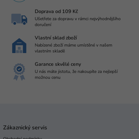
Doprava od 109 Kč
Ušetřete za dopravu v rámci nejvýhodnějšího
doručení
Vlastní sklad zboží
Nabízené zboží máme umístěné v našem
vlastním skladě
Garance skvělé ceny
U nás máte jistotu, že nakoupíte za nejlepší
možnou cenu
Z
á
p
a
Zákaznický servis
t
Obchodní podmínky