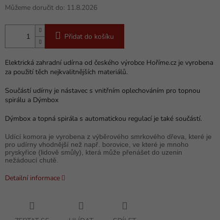
Můžeme doručit do:
11.8.2026
Přidat do košíku
Elektrická zahradní udírna od českého výrobce Hoříme.cz je vyrobena
za použití těch nejkvalitnějších materiálů.
Součástí udírny je nástavec s vnitřním oplechováním pro topnou
spirálu a Dýmbox
Dýmbox a topná spirála s automatickou regulací je také součástí.
Udící komora je vyrobena z výběrového smrkového dřeva, které je
pro udírny vhodnější než např. borovice, ve které je mnoho
pryskyřice (lidově smůly), která může přenášet do uzenin
nežádoucí chutě.
Detailní informace