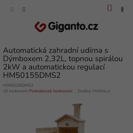
Přejít
NÁKU
na
obsah
KOŠÍK
Automatická zahradní udírna s
Dýmboxem 2,32L, topnou spirálou
2kW a automatickou regulací
HM50155DMS2
HM50155DMS2
Průměrné
15 hodnocení
Podrobnosti hodnocení
Značka:
Hoříme.cz
hodnocení
produktu
je
5,0
z
5
hvězdiček.