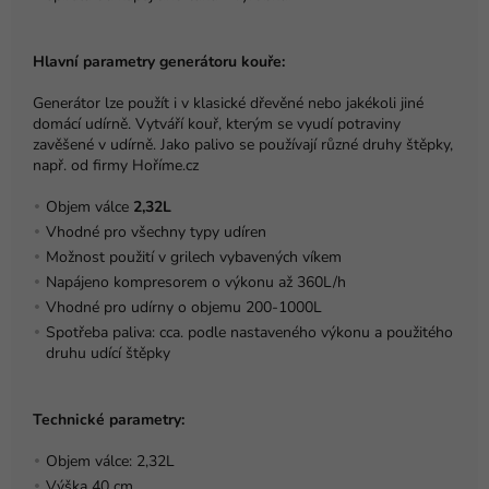
Hlavní parametry generátoru kouře:
Generátor lze použít i v klasické dřevěné nebo jakékoli jiné
domácí udírně. Vytváří kouř, kterým se vyudí potraviny
zavěšené v udírně. Jako palivo se používají různé druhy štěpky,
např. od firmy Hoříme.cz
Objem válce
2,32L
Vhodné pro všechny typy udíren
Možnost použití v grilech vybavených víkem
Napájeno kompresorem o výkonu až 360L/h
Vhodné pro udírny o objemu 200-1000L
Spotřeba paliva: cca. podle nastaveného výkonu a použitého
druhu udící štěpky
Technické parametry:
Objem válce: 2,32L
Výška 40 cm