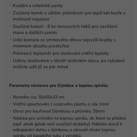
Kvalitní a estetické panty
Zvýšený komín s větším průměrem pro lepší tah kouře s
možností regulace
Součástí balení - 8 ks nerezových háků pro zavěšení
masa a dalších uzenin
Udící komora ze smrkového dřeva nejvyšší kvality s
minimem obsahu pryskyřice
Prémiový teploměr pro sledování vnitřní teploty
Udírny dodáváme v téměř složeném stavu, po vybalení
můžete udit již za pár minut
Parametry nástavce pro Dýmbox a topnou spirálu:
Rozměry cca. 50x50x33 cm
Vnitřní oplechování z ocelového plechu o síle 1mm
Otvor pro kouřovod Dýmboxu o průměru 35mm
Nádoba pro umístění na topnou spirálu, do které se přidává
např. písek (písek není součástí dodávky). Nádoba slouží k
odkapávání dehtu z dýmboxu a zároveň chrání topnou
spirálu od kapajícího tuku z výrobků.