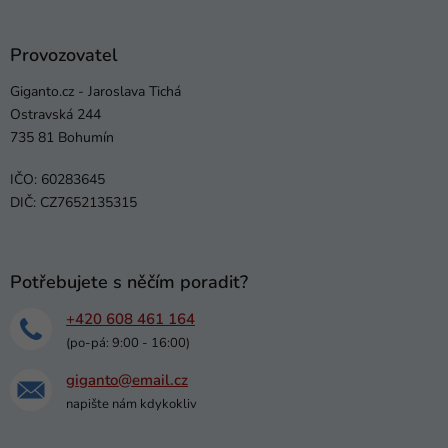
Provozovatel
Giganto.cz - Jaroslava Tichá
Ostravská 244
735 81 Bohumín
IČO: 60283645
DIČ: CZ7652135315
Potřebujete s něčím poradit?
+420 608 461 164
(po-pá: 9:00 - 16:00)
giganto@email.cz
napište nám kdykokliv