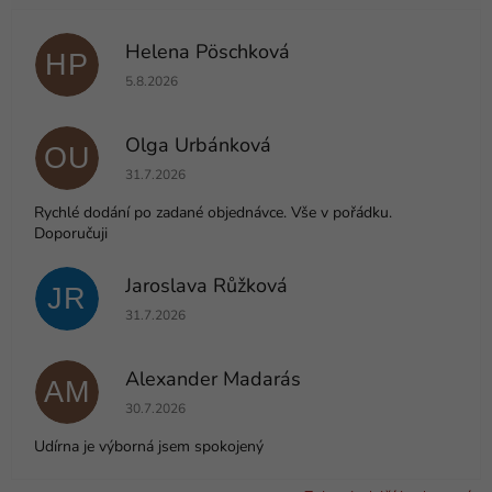
Helena Pöschková
HP
Hodnocení obchodu je 5 z 5 hvězdiček.
5.8.2026
Olga Urbánková
OU
Hodnocení obchodu je 5 z 5 hvězdiček.
31.7.2026
Rychlé dodání po zadané objednávce. Vše v pořádku.
Doporučuji
Jaroslava Růžková
JR
Hodnocení obchodu je 5 z 5 hvězdiček.
31.7.2026
Alexander Madarás
AM
Hodnocení obchodu je 5 z 5 hvězdiček.
30.7.2026
Udírna je výborná jsem spokojený