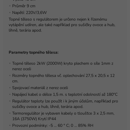
Průměr 9 cm
Napětí: 220V/3,6W
Topné těleso s regulátorem je určeno nejen k řízenému
vytápění udíren, ale také například pro sušičky ovoce a hub,
líhně, terária apod.
Parametry topného tělesa:
Topné těleso 2kW (2000W) kryto plechem o síle 1mm z
nerez oceli
Rozměry topného tělesa vč. oplechování 27,5 x 20,5 x 12
cm.
Spojovací materiál z nerez oceli
Napájecí kabel o délce 1,5 m. s teplotní odolností až 180ºC
Regulátor teploty lze použít i k jiným účelům, například pro
sušičky ovoce a hub, líhně, terária apod.
Termoregulátor je vybaven kabely o tloušťce 3 x 2,5 mm,
16A (3750W) Krytí IP44
Provozní podmínky: -5 ... 60 ° C; 0 ... 85% RH