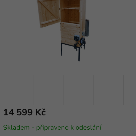
14 599 Kč
Měrná
Skladem - připraveno k odeslání
cena: