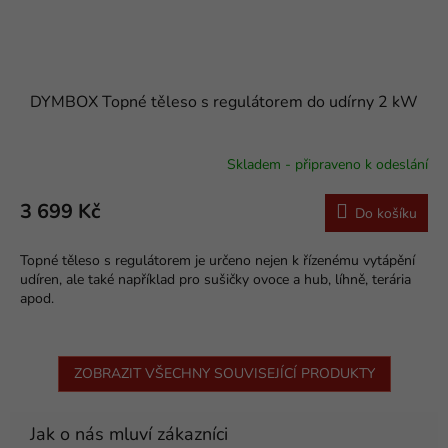
DYMBOX Topné těleso s regulátorem do udírny 2 kW
Skladem - připraveno k odeslání
Průměrné
hodnocení
produktu
3 699 Kč
Do košíku
je
5,0
Topné těleso s regulátorem je určeno nejen k řízenému vytápění
z
udíren, ale také například pro sušičky ovoce a hub, líhně, terária
5
apod.
hvězdiček.
ZOBRAZIT VŠECHNY SOUVISEJÍCÍ PRODUKTY