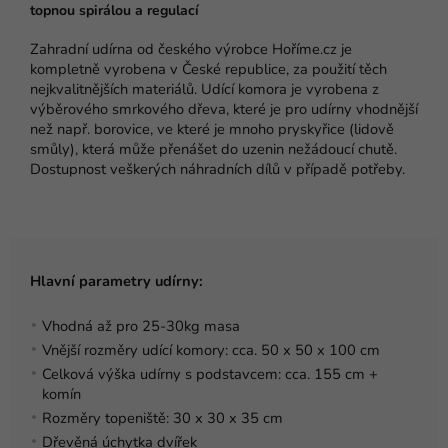
topnou spirálou a regulací
Zahradní udírna od českého výrobce Hoříme.cz je
kompletně vyrobena v České republice, za použití těch
nejkvalitnějších materiálů. Udící komora je vyrobena z
výběrového smrkového dřeva, které je pro udírny vhodnější
než např. borovice, ve které je mnoho pryskyřice (lidově
smůly), která může přenášet do uzenin nežádoucí chutě.
Dostupnost veškerých náhradních dílů v případě potřeby.
Hlavní parametry udírny:
Vhodná až pro 25-30kg masa
Vnější rozměry udící komory: cca. 50 x 50 x 100 cm
Celková výška udírny s podstavcem: cca. 155 cm +
komín
Rozměry topeniště: 30 x 30 x 35 cm
Dřevěná úchytka dvířek