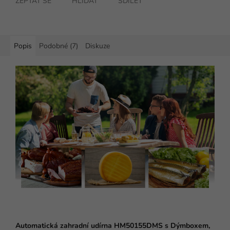
ZEPTAT SE
HLÍDAT
SDÍLET
Popis
Podobné (7)
Diskuze
Automatická zahradní udírna HM50155DMS s Dýmboxem,