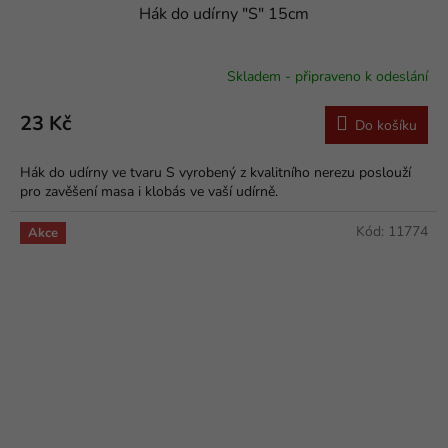
Hák do udírny "S" 15cm
Skladem - připraveno k odeslání
23 Kč
Do košíku
Hák do udírny ve tvaru S vyrobený z kvalitního nerezu poslouží
pro zavěšení masa i klobás ve vaší udírně.
Kód:
11774
Akce