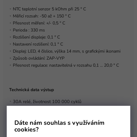
NTC teplotní senzor 5 kOhm při 25 ° C
Měřicí rozsah: -50 až + 150 ° C
Přesnost měření: +/- 0,5 ° C
Perioda : 330 ms
Rozlišení displeje: 0,1 ° C
Nastavení rozlišení: 0,1 ° C
Displej: LED, 4 číslice, výška 14 mm, s grafickými ikonami
Způsob ovládání: ZAP-VYP
Přesnost regulace: nastavitelná v rozsahu 0,1 ... 20,0 ° C
Technická data výstup
30A relé, životnost 100 000 cyklů
pro odporovou zátěž 4500 W.
pro indukční zátěž: 1500 W.
Dáte nám souhlas s využíváním
cookies?