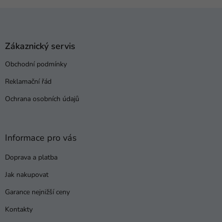
Z
á
p
a
Zákaznický servis
t
Obchodní podmínky
í
Reklamační řád
Ochrana osobních údajů
Informace pro vás
Doprava a platba
Jak nakupovat
Garance nejnižší ceny
Kontakty