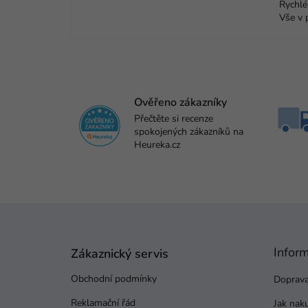
Rychlé
Vše v 
Ověřeno zákazníky
Přečtěte si recenze
spokojených zákazníků na
Heureka.cz
Z
á
p
Infor
a
Zákaznický servis
t
Obchodní podmínky
Doprava
í
Reklamační řád
Jak nak