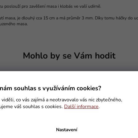
u poslouží pro zavěšení masa i klobás ve vaší udírně.
utí masa, je dlouhý cca 15 cm a má průměr 3 mm. Díky tomu háčky do u
vyuzeného masa.
Mohlo by se Vám hodit
Kód:
10041/S T
Kód:
HM
nám souhlas s využíváním cookies?
viděli, co vás zajímá a neotravovalo vás nic zbytečného,
ujeme váš souhlas s cookies.
Další informace
.
Nastavení