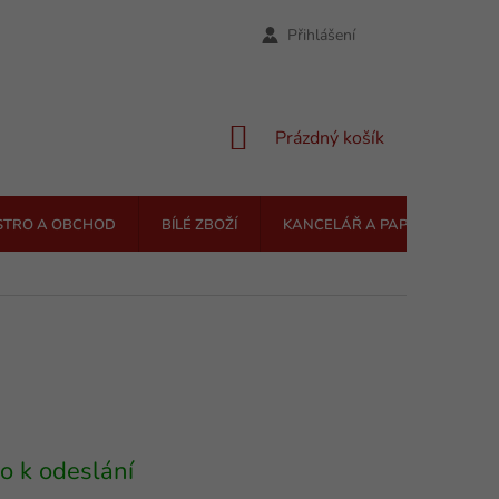
Přihlášení
NÁKUPNÍ
Prázdný košík
KOŠÍK
STRO A OBCHOD
BÍLÉ ZBOŽÍ
KANCELÁŘ A PAPÍRNICTVÍ
o k odeslání