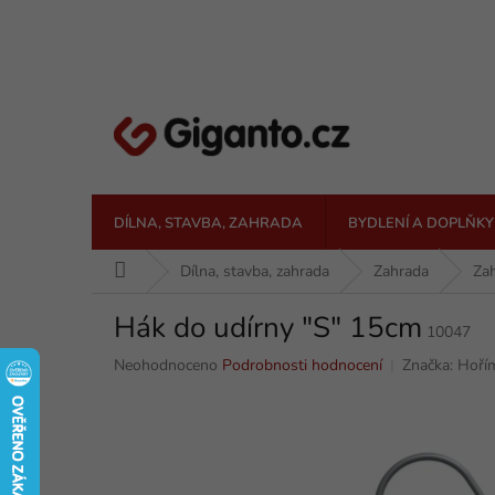
Přejít
na
obsah
DÍLNA, STAVBA, ZAHRADA
BYDLENÍ A DOPLŇKY
Domů
Dílna, stavba, zahrada
Zahrada
Zah
Hák do udírny "S" 15cm
10047
Průměrné
Neohodnoceno
Podrobnosti hodnocení
Značka:
Hoří
hodnocení
produktu
je
0,0
z
5