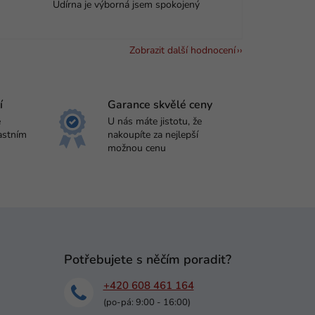
Udírna je výborná jsem spokojený
Zobrazit další hodnocení
í
Garance skvělé ceny
e
U nás máte jistotu, že
astním
nakoupíte za nejlepší
možnou cenu
Potřebujete s něčím poradit?
+420 608 461 164
(po-pá: 9:00 - 16:00)