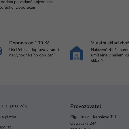
 dodání po zadané objednávce.
pořádku. Doporučuji
Doprava od 109 Kč
Vlastní sklad zbož
Ušetřete za dopravu v rámci
Nabízené zboží mám
nejvýhodnějšího doručení
umístěné v našem vl
skladě
mace pro vás
Provozovatel
Giganto.cz - Jaroslava Tichá
 a platba
Ostravská 244
upovat