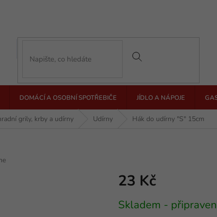
DOMÁCÍ A OSOBNÍ SPOTŘEBIČE
JÍDLO A NÁPOJE
GA
radní grily, krby a udírny
Udírny
Hák do udírny "S" 15cm
me
23 Kč
Měrná
Skladem - připraven
cena: