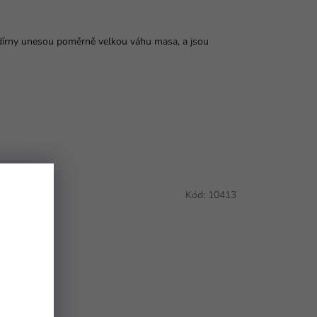
dírny unesou poměrně velkou váhu masa, a jsou
5050K2
Kód:
10413