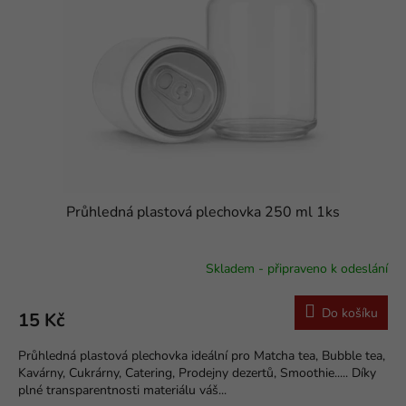
k
p
t
r
ů
o
d
u
k
t
ů
Průhledná plastová plechovka 250 ml 1ks
Skladem - připraveno k odeslání
Do košíku
15 Kč
Průhledná plastová plechovka ideální pro Matcha tea, Bubble tea,
Kavárny, Cukrárny, Catering, Prodejny dezertů, Smoothie..... Díky
plné transparentnosti materiálu váš...