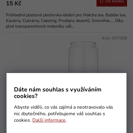
Do košíku
15 Kč
Průhledná plastová plechovka ideální pro Matcha tea, Bubble tea,
Kavárny, Cukrárny, Catering, Prodejny dezertů, Smoothie..... Díky
plné transparentnosti materiálu váš...
Kód:
GNT500
Dáte nám souhlas s využíváním
cookies?
Abyste viděli, co vás zajímá a neotravovalo vás
nic zbytečného, potřebujeme váš souhlas s
cookies.
Další informace
.
Průhledná plastová plechovka 500 ml 1ks