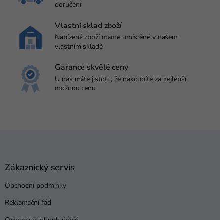
doručení
k
y
v
Vlastní sklad zboží
ý
Nabízené zboží máme umístěné v našem
p
vlastním skladě
i
s
Garance skvělé ceny
u
U nás máte jistotu, že nakoupíte za nejlepší
možnou cenu
Z
á
p
a
Zákaznický servis
t
Obchodní podmínky
í
Reklamační řád
Ochrana osobních údajů