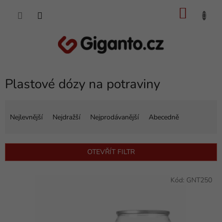
Přejít
NÁKU
na
obsah
KOŠÍK
Plastové dózy na potraviny
Ř
a
Nejlevnější
Nejdražší
Nejprodávanější
Abecedně
z
e
n
OTEVŘÍT FILTR
í
p
V
r
Kód:
GNT250
ý
o
p
d
i
u
s