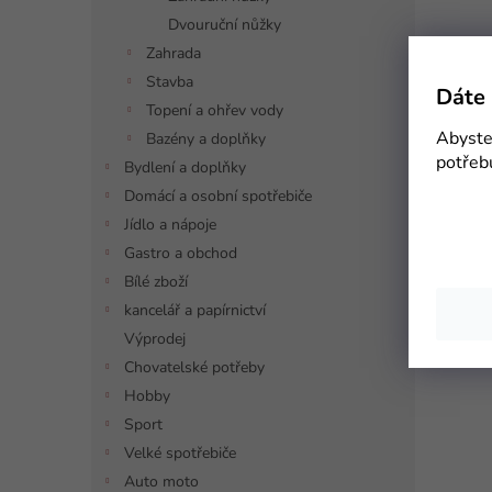
Dvouruční nůžky
Zahrada
Stavba
Dáte 
Topení a ohřev vody
Abyste 
Bazény a doplňky
potřeb
Bydlení a doplňky
Domácí a osobní spotřebiče
Jídlo a nápoje
Gastro a obchod
Bílé zboží
kancelář a papírnictví
Výprodej
Chovatelské potřeby
Hobby
Sport
Velké spotřebiče
Auto moto