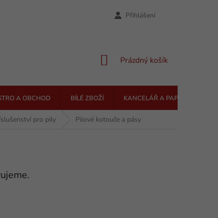
Přihlášení
NÁKUPNÍ
Prázdný košík
KOŠÍK
STRO A OBCHOD
BÍLÉ ZBOŽÍ
KANCELÁŘ A PAPÍRNICTVÍ
íslušenství pro pily
Pilové kotouče a pásy
vujeme.