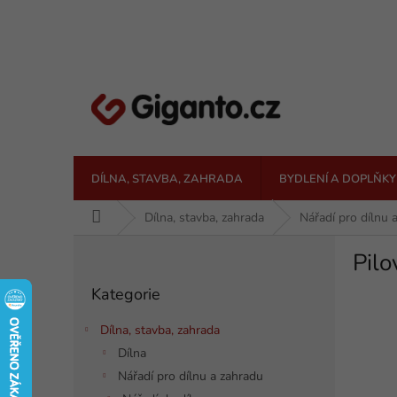
Přejít
na
obsah
DÍLNA, STAVBA, ZAHRADA
BYDLENÍ A DOPLŇKY
Domů
Dílna, stavba, zahrada
Nářadí pro dílnu 
P
Pilo
o
Přeskočit
s
Kategorie
kategorie
t
r
Dílna, stavba, zahrada
a
Dílna
n
Nářadí pro dílnu a zahradu
n