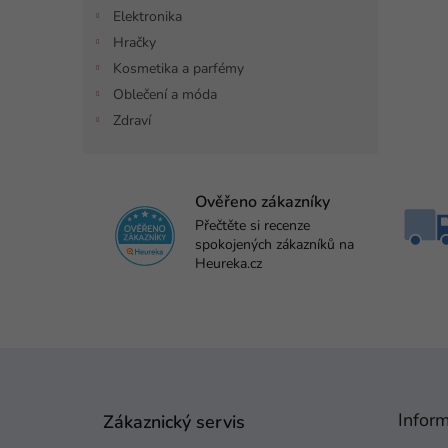
Elektronika
Hračky
Kosmetika a parfémy
Oblečení a móda
Zdraví
Ověřeno zákazníky
Přečtěte si recenze
spokojených zákazníků na
Heureka.cz
Z
á
p
Infor
a
Zákaznický servis
t