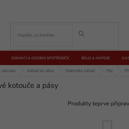
DOMÁCÍ A OSOBNÍ SPOTŘEBIČE
JÍDLO A NÁPOJE
GA
a zahradu
Nářadí do dílny
Elektrické nářadí
Pily
Př
vé kotouče a pásy
Produkty teprve připra