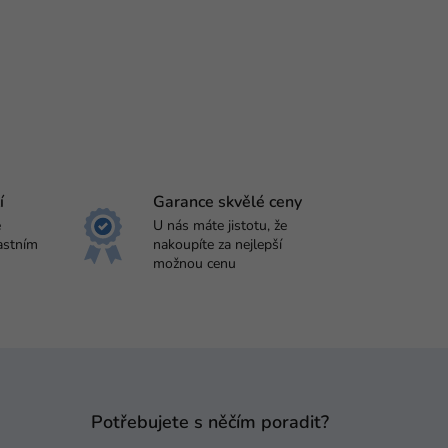
í
Garance skvělé ceny
e
U nás máte jistotu, že
astním
nakoupíte za nejlepší
možnou cenu
Potřebujete s něčím poradit?