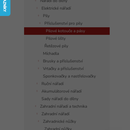
í
Nářadí do dílny
p
Elektrické nářadí
a
Pily
n
Příslušenství pro pily
e
Pilové kotouče a pásy
l
Pilové lišty
Řetězové pily
Míchadla
Brusky a příslušenství
Vrtačky a příslušenství
Sponkovačky a nastřelovačky
Ruční nářadí
Akumulátorové nářadí
Sady nářadí do dílny
Zahradní nářadí a technika
Zahradní nářadí
Zahradnické nůžky
Zahradní nůžky