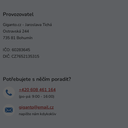
Provozovatel
Giganto.cz - Jaroslava Tichá
Ostravská 244
735 81 Bohumín
IČO: 60283645
DIČ: CZ7652135315
Potřebujete s něčím poradit?
+420 608 461 164
(po-pá: 9:00 - 16:00)
giganto@email.cz
napište nám kdykokliv