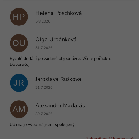
Helena Pöschková
HP
Hodnocení obchodu je 5 z 5 hvězdiček.
5.8.2026
Olga Urbánková
OU
Hodnocení obchodu je 5 z 5 hvězdiček.
31.7.2026
Rychlé dodání po zadané objednávce. Vše v pořádku.
Doporučuji
Jaroslava Růžková
JR
Hodnocení obchodu je 5 z 5 hvězdiček.
31.7.2026
Alexander Madarás
AM
Hodnocení obchodu je 5 z 5 hvězdiček.
30.7.2026
Udírna je výborná jsem spokojený
Zobrazit další hodnocení