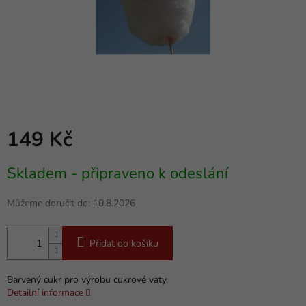
149 Kč
Měrná
Skladem - připraveno k odeslání
cena:
Můžeme doručit do:
10.8.2026
Přidat do košíku
Barvený cukr pro výrobu cukrové vaty.
Detailní informace