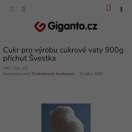
Přejít
NÁKU
na
obsah
KOŠÍK
Cukr pro výrobu cukrové vaty 900g
příchuť Švestka
VAT_CUK_SS
Průměrné
Neohodnoceno
Podrobnosti hodnocení
Značka:
GNT
hodnocení
produktu
je
0,0
z
5
hvězdiček.