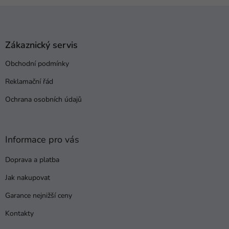
Z
á
p
a
Zákaznický servis
t
Obchodní podmínky
í
Reklamační řád
Ochrana osobních údajů
Informace pro vás
Doprava a platba
Jak nakupovat
Garance nejnižší ceny
Kontakty