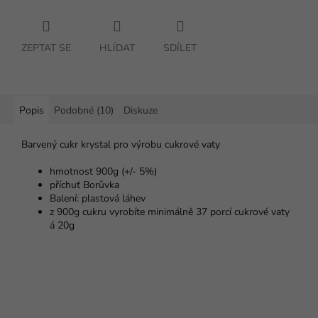
ZEPTAT SE
HLÍDAT
SDÍLET
Popis
Podobné (10)
Diskuze
Barvený cukr krystal pro výrobu cukrové vaty
hmotnost 900g (+/- 5%)
příchuť Borůvka
Balení: plastová láhev
z 900g cukru vyrobíte minimálně 37 porcí cukrové vaty
á 20g