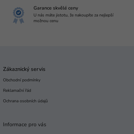
Garance skvělé ceny
U nás máte jistotu, že nakoupíte za nejlepší
možnou cenu
Z
á
p
a
Zákaznický servis
t
Obchodní podmínky
í
Reklamační řád
Ochrana osobních údajů
Informace pro vás