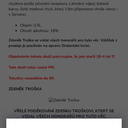
studena podle původní receptury. Lahodný nápoj zlatavé
barvy, čisté medové chuti, který Vám připomene chvíle vánoc i
v červenci.
Objem: 0.5L
Obsah alkoholu: 18%
Zdeněk Troška se vzdal všech honorářů pro tuto věc
.
Výtěžek z
prodeje je používán na opravu Drslavické tvrze.
Objednáním tohoto zboží potrvzujete, že jste starší 18-ti let !!!
Toto zboží nelze zaslat PPL
Tekutiny nezasílíme do SR.
ZDENĚK TROŠKA
VŘELÉ PODĚKOVÁNÍ ZDEŇKU TROŠKOVI, KTERÝ SE
VZDAL VŠECH HONORÁŘŮ PRO TUTO VĚC.
www.zdeněktroška.cz