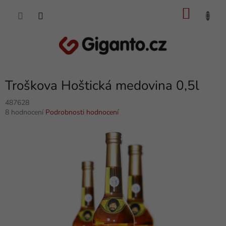
Přejít
NÁKU
na
obsah
KOŠÍK
Troškova Hoštická medovina 0,5l
487628
Průměrné
8 hodnocení
Podrobnosti hodnocení
hodnocení
produktu
je
5,0
z
5
hvězdiček.