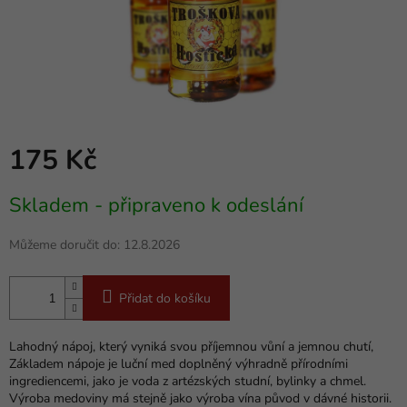
175 Kč
Měrná
Skladem - připraveno k odeslání
cena:
Můžeme doručit do:
12.8.2026
Přidat do košíku
Lahodný nápoj, který vyniká svou příjemnou vůní a jemnou chutí,
Základem nápoje je luční med doplněný výhradně přírodními
ingrediencemi, jako je voda z artézských studní, bylinky a chmel.
Výroba medoviny má stejně jako výroba vína původ v dávné historii.