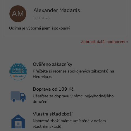
Alexander Madarás
AM
Hodnocení obchodu je 5 z 5 hvězdiček.
30.7.2026
Udírna je výborná jsem spokojený
Zobrazit další hodnocení
Ověřeno zákazníky
Přečtěte si recenze spokojených zákazníků na
Heureka.cz
Doprava od 109 Kč
Ušetřete za dopravu v rámci nejvýhodnějšího
doručení
Vlastní sklad zboží
Nabízené zboží máme umístěné v našem
vlastním skladě