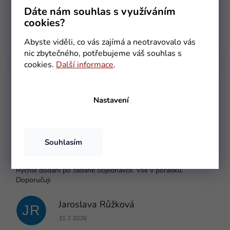
Dáte nám souhlas s využíváním
cookies?
Abyste viděli, co vás zajímá a neotravovalo vás
nic zbytečného, potřebujeme váš souhlas s
cookies.
Další informace
.
Helena Pöschková
HP
Nastavení
Hodnocení obchodu je 5 z 5 hvězdiček.
5.8.2026
Olga Urbánková
Souhlasím
OU
Hodnocení obchodu je 5 z 5 hvězdiček.
31.7.2026
Rychlé dodání po zadané objednávce. Vše v pořádku.
Doporučuji
Jaroslava Růžková
JR
Hodnocení obchodu je 5 z 5 hvězdiček.
31.7.2026