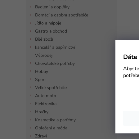
Bydlení a doplňky
Domácí a osobní spotřebiče
Jídlo a nápoje
Gastro a obchod
Bílé zboží
kancelář a papírnictví
Výprodej
Dáte 
Chovatelské potřeby
Abyste 
Hobby
potřeb
Sport
Velké spotřebiče
Auto moto
Elektronika
Hračky
Kosmetika a parfémy
Oblečení a móda
Zdraví