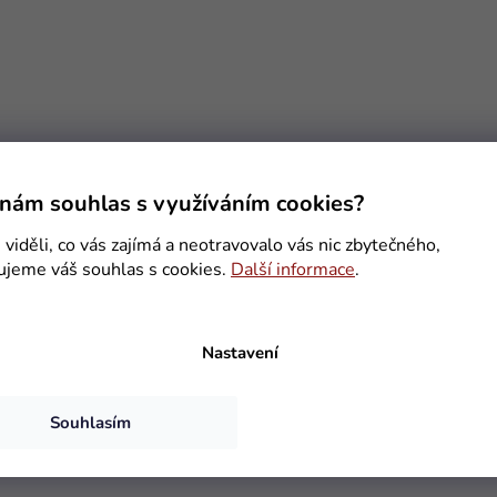
l
á
d
a
c
í
p
r
v
k
nám souhlas s využíváním cookies?
y
v
viděli, co vás zajímá a neotravovalo vás nic zbytečného,
ý
ujeme váš souhlas s cookies.
Další informace
.
p
i
s
u
Nastavení
Souhlasím