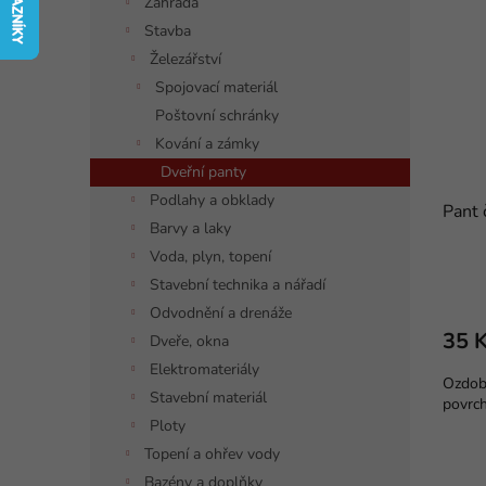
í
í
Zahrada
p
p
p
Stavba
i
r
a
Železářství
s
o
n
Spojovací materiál
p
d
e
r
u
Poštovní schránky
l
o
k
Kování a zámky
d
t
Dveřní panty
u
ů
Podlahy a obklady
k
Pant 
Barvy a laky
t
Voda, plyn, topení
ů
Stavební technika a nářadí
Odvodnění a drenáže
35 
Dveře, okna
Elektromateriály
Ozdob
Stavební materiál
povrc
Ploty
Topení a ohřev vody
Bazény a doplňky