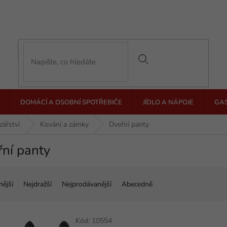
DOMÁCÍ A OSOBNÍ SPOTŘEBIČE
JÍDLO A NÁPOJE
GA
zářství
Kování a zámky
Dveřní panty
ní panty
nější
Nejdražší
Nejprodávanější
Abecedně
Kód:
10554