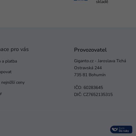
skladě
mace pro vás
Provozovatel
Giganto.cz - Jaroslava Tichá
 a platba
Ostravská 244
upovat
735 81 Bohumín
nejnižší ceny
IČO: 60283645
y
DIČ: CZ7652135315