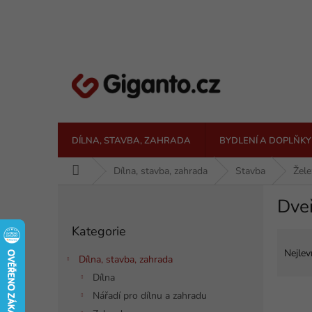
Přejít
na
obsah
DÍLNA, STAVBA, ZAHRADA
BYDLENÍ A DOPLŇKY
Domů
Dílna, stavba, zahrada
Stavba
Žele
P
Dveř
o
Přeskočit
s
Kategorie
kategorie
Ř
t
a
r
Nejlev
Dílna, stavba, zahrada
z
a
Dílna
e
n
V
n
Nářadí pro dílnu a zahradu
n
ý