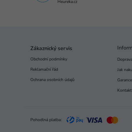
Heureka.cz
Z
á
p
Infor
a
Zákaznický servis
t
Obchodní podmínky
Doprava
í
Reklamační řád
Jak nak
Ochrana osobních údajů
Garance 
Kontakt
Pohodlná platba: