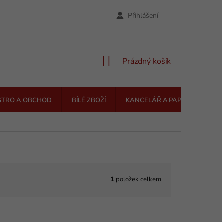
Přihlášení
NÁKUPNÍ
Prázdný košík
KOŠÍK
STRO A OBCHOD
BÍLÉ ZBOŽÍ
KANCELÁŘ A PAPÍRNICTVÍ
1
položek celkem