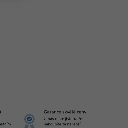
í
Garance skvělé ceny
e
U nás máte jistotu, že
astním
nakoupíte za nejlepší