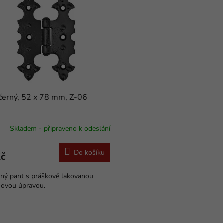
černý, 52 x 78 mm, Z-06
Skladem - připraveno k odeslání
Do košíku
Kč
ný pant s práškově lakovanou
hovou úpravou.
O
v