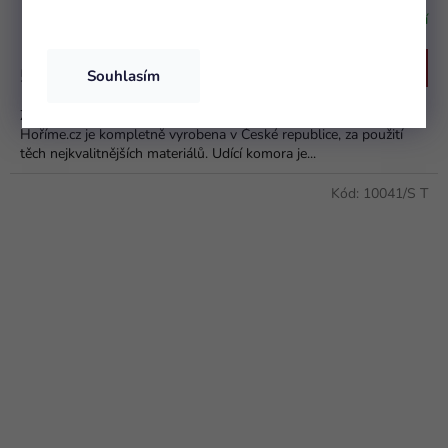
Skladem - připraveno k odeslání
Do košíku
5 799 Kč
Souhlasím
Zahradní udírna bez podstavce a topeniště od českého výrobce
Hoříme.cz je kompletně vyrobena v České republice, za použití
těch nejkvalitnějších materiálů. Udící komora je...
Kód:
10041/S T