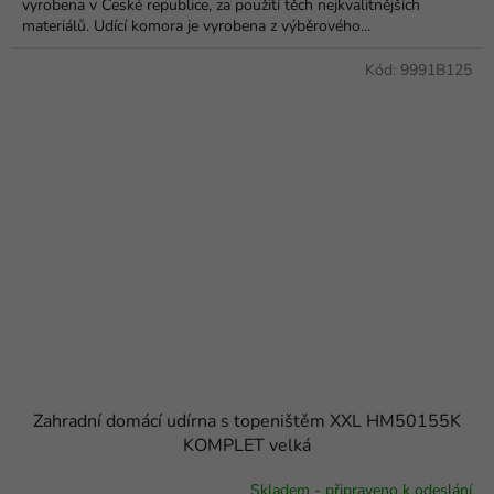
vyrobena v České republice, za použití těch nejkvalitnějších
materiálů. Udící komora je vyrobena z výběrového...
Kód:
9991B125
Zahradní domácí udírna s topeništěm XXL HM50155K
KOMPLET velká
Skladem - připraveno k odeslání
Průměrné