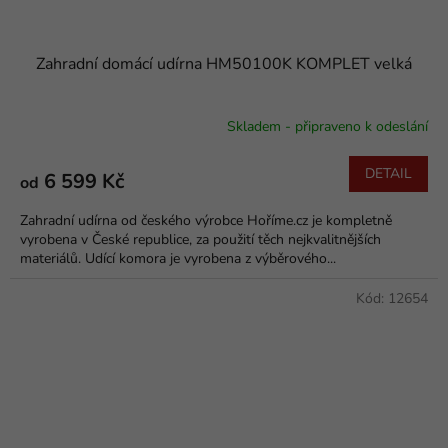
Zahradní domácí udírna HM50100K KOMPLET velká
Skladem - připraveno k odeslání
Průměrné
hodnocení
produktu
DETAIL
6 599 Kč
od
je
5,0
Zahradní udírna od českého výrobce Hoříme.cz je kompletně
z
vyrobena v České republice, za použití těch nejkvalitnějších
5
materiálů. Udící komora je vyrobena z výběrového...
hvězdiček.
Kód:
12654