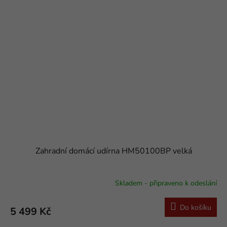
Zahradní domácí udírna HM50100BP velká
Skladem - připraveno k odeslání
Průměrné
hodnocení
produktu
Do košíku
5 499 Kč
je
5,0