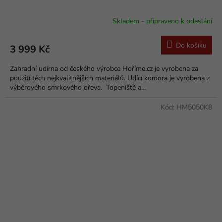
Skladem - připraveno k odeslání
Průměrné
hodnocení
produktu
Do košíku
3 999 Kč
je
5,0
Zahradní udírna od českého výrobce Hoříme.cz je vyrobena za
z
použití těch nejkvalitnějších materiálů. Udící komora je vyrobena z
5
výběrového smrkového dřeva. Topeniště a...
hvězdiček.
Kód:
HM5050K8