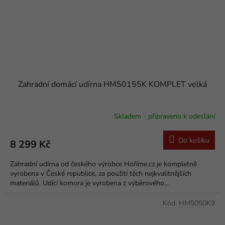
Zahradní domácí udírna HM50155K KOMPLET velká
Skladem - připraveno k odeslání
Průměrné
hodnocení
produktu
Do košíku
8 299 Kč
je
5,0
Zahradní udírna od českého výrobce Hoříme.cz je kompletně
z
vyrobena v České republice, za použití těch nejkvalitnějších
5
materiálů. Udící komora je vyrobena z výběrového...
hvězdiček.
Kód:
HM5050K9