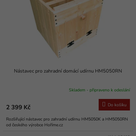
k
p
t
r
ů
o
d
u
k
t
ů
Nástavec pro zahradní domácí udírnu HM5050RN
Skladem - připraveno k odeslání
Průměrné
hodnocení
produktu
Do košíku
2 399 Kč
je
5,0
Rozšiřující nástavec pro zahradní udírnu HM5050K a HM5050RN
z
od českého výrobce Hoříme.cz
5
hvězdiček.