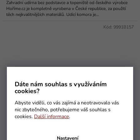
Zahradní udírna bez podstavce a topeniště od českého výrobce
z
Hoříme.cz je kompletně vyrobena v České republice, za použití
5
těch nejkvalitnějších materiálů. Udící komora je...
hvězdiček.
Kód:
9991B157
Dáte nám souhlas s využíváním
cookies?
Abyste viděli, co vás zajímá a neotravovalo vás
nic zbytečného, potřebujeme váš souhlas s
cookies.
Další informace
.
Zahradní domácí udírna HM50100BP velká opálená
Nastavení