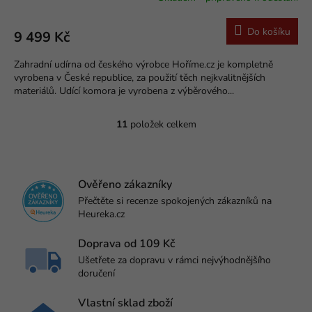
hodnocení
produktu
Do košíku
9 499 Kč
je
5,0
Zahradní udírna od českého výrobce Hoříme.cz je kompletně
z
vyrobena v České republice, za použití těch nejkvalitnějších
5
materiálů. Udící komora je vyrobena z výběrového...
hvězdiček.
11
položek celkem
O
v
l
á
d
Ověřeno zákazníky
a
Přečtěte si recenze spokojených zákazníků na
c
Heureka.cz
í
p
Doprava od 109 Kč
r
Ušetřete za dopravu v rámci nejvýhodnějšího
v
doručení
k
y
v
Vlastní sklad zboží