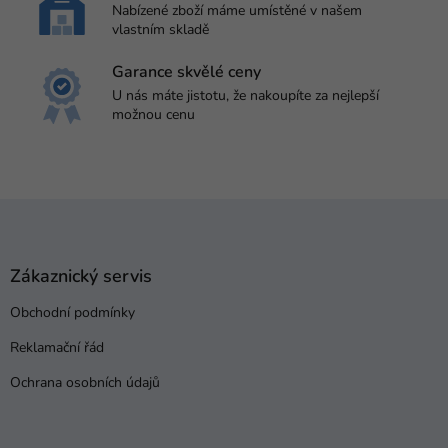
ý
Nabízené zboží máme umístěné v našem
p
vlastním skladě
i
s
Garance skvělé ceny
u
U nás máte jistotu, že nakoupíte za nejlepší
možnou cenu
Z
á
p
a
Zákaznický servis
t
Obchodní podmínky
í
Reklamační řád
Ochrana osobních údajů