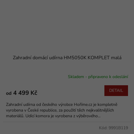
Zahradní domácí udírna HM5050K KOMPLET malá
Skladem - připraveno k odeslání
Průměrné
hodnocení
produktu
DETAIL
4 499 Kč
od
je
5,0
Zahradní udírna od českého výrobce Hoříme.cz je kompletně
z
vyrobena v České republice, za použití těch nejkvalitnějších
5
materiálů. Udící komora je vyrobena z výběrového...
hvězdiček.
Kód:
9991B119