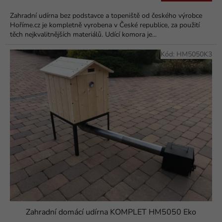
4,9
Zahradní udírna bez podstavce a topeniště od českého výrobce
z
Hoříme.cz je kompletně vyrobena v České republice, za použití
5
těch nejkvalitnějších materiálů. Udící komora je...
hvězdiček.
Kód:
HM5050K3
Zahradní domácí udírna KOMPLET HM5050 Eko