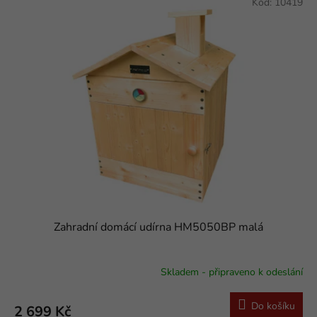
Kód:
10419
Zahradní domácí udírna HM5050BP malá
Skladem - připraveno k odeslání
Průměrné
hodnocení
produktu
Do košíku
2 699 Kč
je