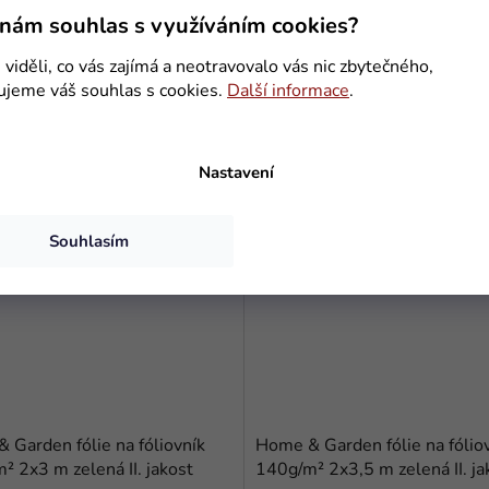
nám souhlas s využíváním cookies?
viděli, co vás zajímá a neotravovalo vás nic zbytečného,
ujeme váš souhlas s cookies.
Další informace
.
Mohlo by se Vám hodit
Nastavení
Kód:
521545_1
Kód:
5
Souhlasím
 Garden fólie na fóliovník
Home & Garden fólie na fólio
² 2x3 m zelená II. jakost
140g/m² 2x3,5 m zelená II. ja