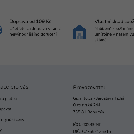
Doprava od 109 Kč
Vlastní sklad zbož
Ušetřete za dopravu v rámci
Nabízené zboží mám
nejvýhodnějšího doručení
umístěné v našem vl
skladě
mace pro vás
Provozovatel
Giganto.cz - Jaroslava Tichá
 a platba
Ostravská 244
upovat
735 81 Bohumín
nejnižší ceny
IČO: 60283645
y
DIČ: CZ7652135315