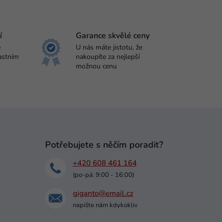
í
Garance skvělé ceny
e
U nás máte jistotu, že
astním
nakoupíte za nejlepší
možnou cenu
Potřebujete s něčím poradit?
+420 608 461 164
(po-pá: 9:00 - 16:00)
giganto@email.cz
napište nám kdykokliv