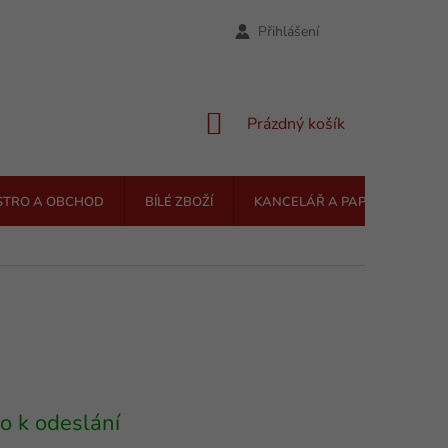
Přihlášení
NÁKUPNÍ
Prázdný košík
KOŠÍK
STRO A OBCHOD
BÍLÉ ZBOŽÍ
KANCELÁŘ A PAPÍRNICTVÍ
o k odeslání