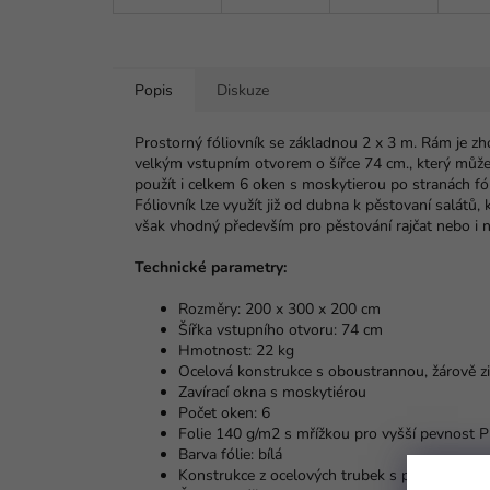
Popis
Diskuze
Prostorný fóliovník se základnou 2 x 3 m. Rám je zh
velkým vstupním otvorem o šířce 74 cm., který může p
použít i celkem 6 oken s moskytierou po stranách fól
Fóliovník lze využít již od dubna k pěstovaní salátů, 
však vhodný především pro pěstování rajčat nebo i n
Technické parametry:
Rozměry: 200 x 300 x 200 cm
Šířka vstupního otvoru: 74 cm
Hmotnost: 22 kg
Ocelová konstrukce s oboustrannou, žárově 
Zavírací okna s moskytiérou
Počet oken: 6
Folie 140 g/m2 s mřížkou pro vyšší pevnost
Barva fólie: bílá
Konstrukce z ocelových trubek s pozinkovan