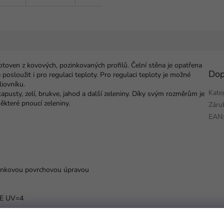
otoven z kovových, pozinkovaných profilů. Čelní stěna je opatřena
Dop
osloužit i pro regulaci teploty. Pro regulaci teploty je možné
iovníku.
Kate
kapusty, zelí, brukve, jahod a další zeleniny. Díky svým rozměrům je
ěkteré pnoucí zeleniny.
Záru
EAN
zinkovou povrchovou úpravou
 PE UV=4
ou úpravou o Ø 25 mm a tloušťkou stěny 0,7-0,9 mm