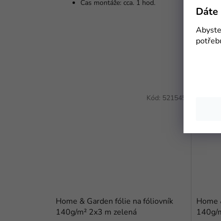
Čas montáže: cca. 1 hod.
Dáte 
Abyste 
potřeb
Kód:
521545
Home & Garden fólie na fóliovník
Home &
140g/m² 2x3 m zelená
140g/m