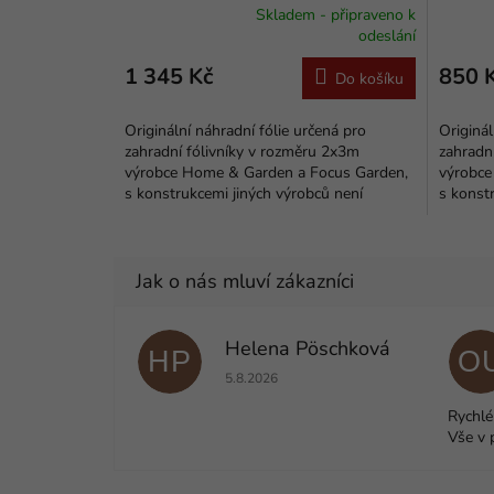
Skladem - připraveno k
Průměrné
odeslání
hodnocení
produktu
1 345 Kč
850 
Do košíku
je
5,0
Originální náhradní fólie určená pro
Originál
z
zahradní fólivníky v rozměru 2x3m
zahradn
5
výrobce Home & Garden a Focus Garden,
výrobce
hvězdiček.
s konstrukcemi jiných výrobců není
s konst
zajištěna kompatibilita.
zajištěn
Helena Pöschková
HP
O
Hodnocení obchodu je 5 z 5 hvězdiček.
5.8.2026
Rychlé
Vše v 