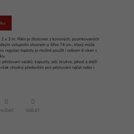
íku
u 2 x 3 m. Rám je zhotoven z kovových, pozinkovaných
 velkým vstupním otvorem o šířce 74 cm., který může
 Pro regulaci teploty je možné použít i celkem 6 oken s
ku.
k pěstovaní salátů, kapusty, zelí, brukve, jahod a další
 však vhodný především pro pěstování rajčat nebo i
HLÍDAT
SDÍLET