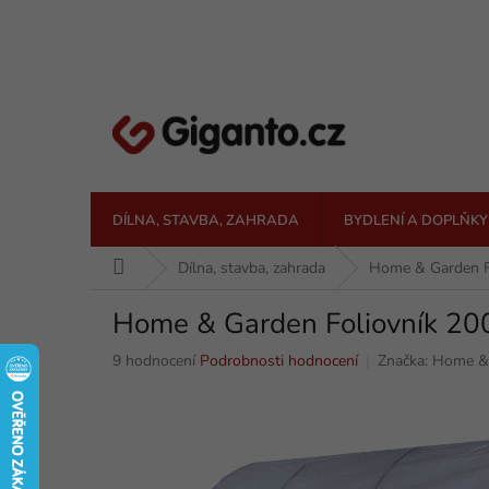
Přejít
na
obsah
DÍLNA, STAVBA, ZAHRADA
BYDLENÍ A DOPLŇKY
Domů
Dílna, stavba, zahrada
Home & Garden Fo
Home & Garden Foliovník 200
Průměrné
9 hodnocení
Podrobnosti hodnocení
Značka:
Home &
hodnocení
produktu
je
5,0
z
5