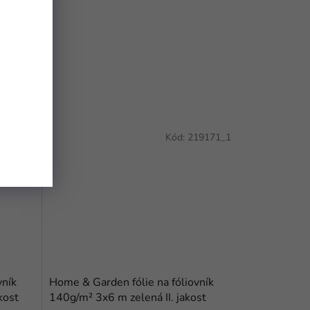
02913_1
Kód:
219171_1
vník
Home & Garden fólie na fóliovník
kost
140g/m² 3x6 m zelená II. jakost