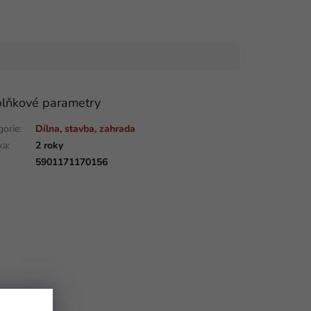
lňkové parametry
gorie
:
Dílna, stavba, zahrada
ka
:
2 roky
:
5901171170156