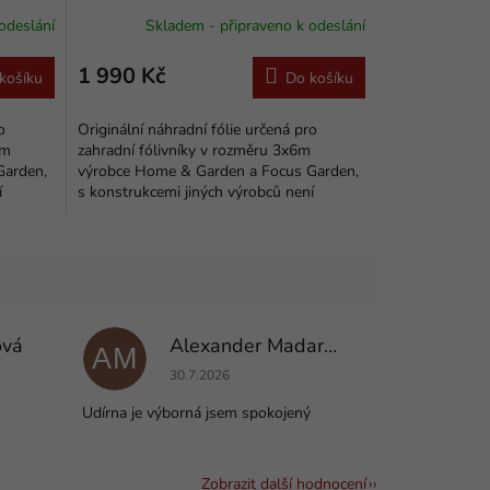
odeslání
Skladem - připraveno k odeslání
1 990 Kč
košíku
Do košíku
o
Originální náhradní fólie určená pro
5m
zahradní fólivníky v rozměru 3x6m
Garden,
výrobce Home & Garden a Focus Garden,
í
s konstrukcemi jiných výrobců není
zajištěna kompatibilita....
ová
Alexander Madarás
AM
e 5 z 5 hvězdiček.
Hodnocení obchodu je 5 z 5 hvězdiček.
30.7.2026
Udírna je výborná jsem spokojený
Zobrazit další hodnocení