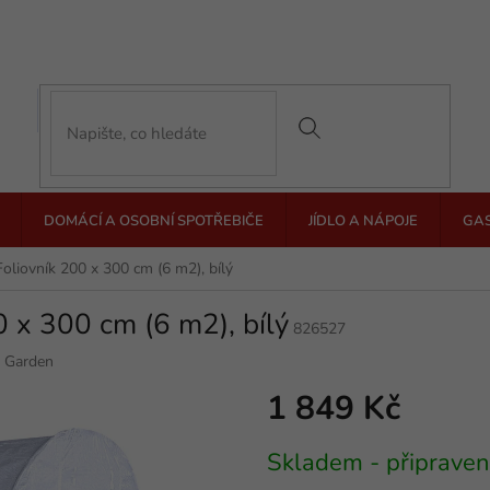
DOMÁCÍ A OSOBNÍ SPOTŘEBIČE
JÍDLO A NÁPOJE
GA
liovník 200 x 300 cm (6 m2), bílý
 x 300 cm (6 m2), bílý
826527
 Garden
1 849 Kč
Měrná
Skladem - připraven
cena: