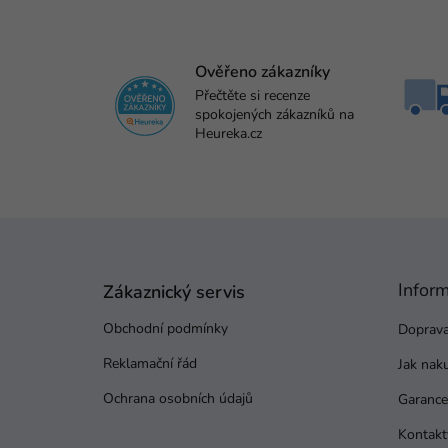
Ověřeno zákazníky
Přečtěte si recenze
spokojených zákazníků na
Heureka.cz
Z
á
p
Infor
a
Zákaznický servis
t
Obchodní podmínky
Doprava
í
Reklamační řád
Jak nak
Ochrana osobních údajů
Garance 
Kontakt