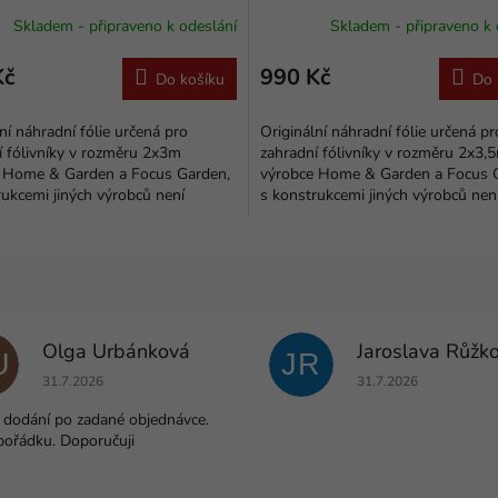
Skladem - připraveno k odeslání
Skladem - připraveno k 
Kč
990 Kč
Do košíku
Do 
ní náhradní fólie určená pro
Originální náhradní fólie určená pr
í fólivníky v rozměru 2x3m
zahradní fólivníky v rozměru 2x3,
 Home & Garden a Focus Garden,
výrobce Home & Garden a Focus 
rukcemi jiných výrobců není
s konstrukcemi jiných výrobců nen
a kompatibilita.
zajištěna kompatibilita....
Olga Urbánková
Jaroslava Růžk
U
JR
Hodnocení obchodu je 5 z 5 hvězdiček.
Hodnocení obchodu j
31.7.2026
31.7.2026
 dodání po zadané objednávce.
pořádku. Doporučuji