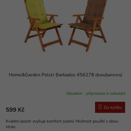
s
o
p
d
r
u
o
k
d
t
u
ů
k
t
ů
Home&Garden Polstr Barbados 456278 dvoubarevný
Skladem - připraveno k odeslání
Do košíku
599 Kč
Kvalitní polstr zvyšuje komfort sezení. Možnost použití z obou
stran.