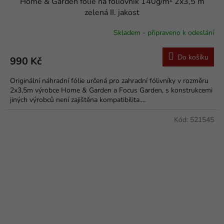
Home & Garden fólie na fóliovník 140g/m² 2x3,5 m
zelená II. jakost
Skladem - připraveno k odeslání
Do košíku
990 Kč
Originální náhradní fólie určená pro zahradní fólivníky v rozměru
2x3,5m výrobce Home & Garden a Focus Garden, s konstrukcemi
jiných výrobců není zajištěna kompatibilita....
Kód:
521545