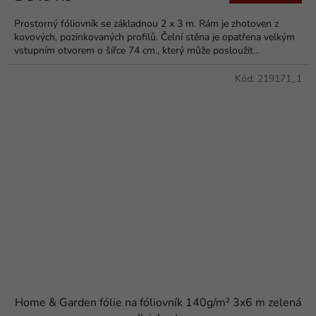
5,0
Prostorný fóliovník se základnou 2 x 3 m. Rám je zhotoven z
z
kovových, pozinkovaných profilů. Čelní stěna je opatřena velkým
5
vstupním otvorem o šířce 74 cm., který může posloužit...
hvězdiček.
Kód:
219171_1
Home & Garden fólie na fóliovník 140g/m² 3x6 m zelená