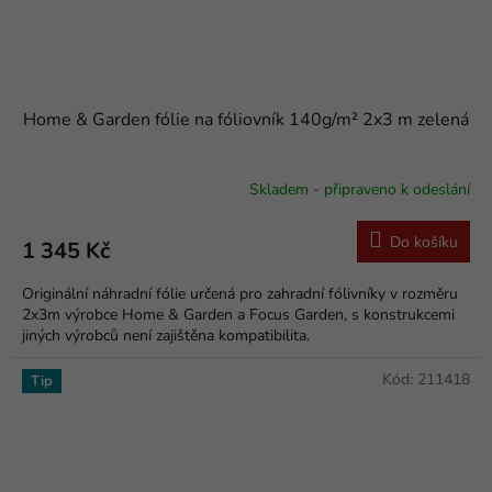
Home & Garden fólie na fóliovník 140g/m² 2x3 m zelená
Skladem - připraveno k odeslání
Průměrné
hodnocení
produktu
Do košíku
1 345 Kč
je
5,0
Originální náhradní fólie určená pro zahradní fólivníky v rozměru
z
2x3m výrobce Home & Garden a Focus Garden, s konstrukcemi
5
jiných výrobců není zajištěna kompatibilita.
hvězdiček.
Kód:
211418
Tip