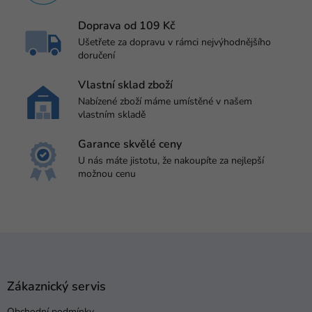
í
p
Doprava od 109 Kč
r
Ušetřete za dopravu v rámci nejvýhodnějšího
v
doručení
k
y
v
Vlastní sklad zboží
ý
Nabízené zboží máme umístěné v našem
p
vlastním skladě
i
s
Garance skvělé ceny
u
U nás máte jistotu, že nakoupíte za nejlepší
možnou cenu
Z
á
p
a
Zákaznický servis
t
Obchodní podmínky