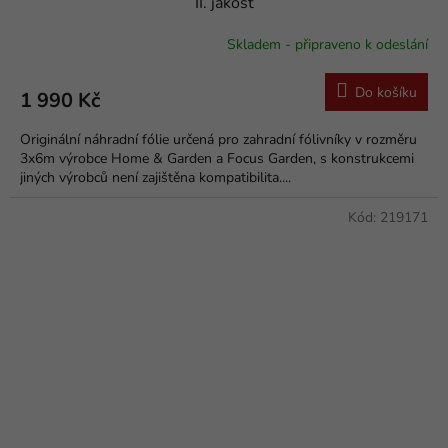
II. jakost
Skladem - připraveno k odeslání
Do košíku
1 990 Kč
Originální náhradní fólie určená pro zahradní fólivníky v rozměru
3x6m výrobce Home & Garden a Focus Garden, s konstrukcemi
jiných výrobců není zajištěna kompatibilita....
Kód:
219171