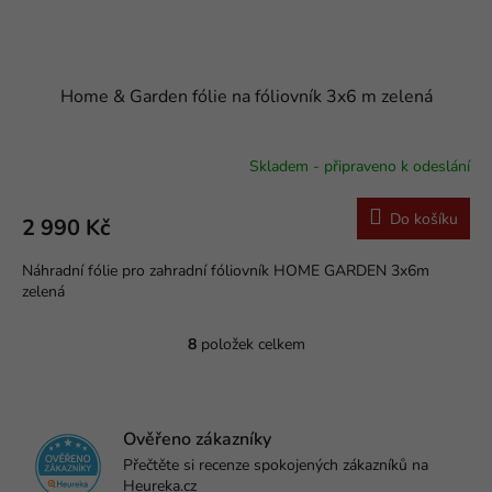
Home & Garden fólie na fóliovník 3x6 m zelená
Skladem - připraveno k odeslání
Do košíku
2 990 Kč
Náhradní fólie pro zahradní fóliovník HOME GARDEN 3x6m
zelená
8
položek celkem
O
v
l
á
d
Ověřeno zákazníky
a
Přečtěte si recenze spokojených zákazníků na
c
Heureka.cz