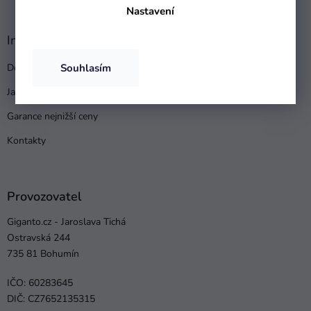
Nastavení
Informace pro vás
Souhlasím
Doprava a platba
Jak nakupovat
Garance nejnižší ceny
Kontakty
Provozovatel
Giganto.cz - Jaroslava Tichá
Ostravská 244
735 81 Bohumín
IČO: 60283645
DIČ: CZ7652135315