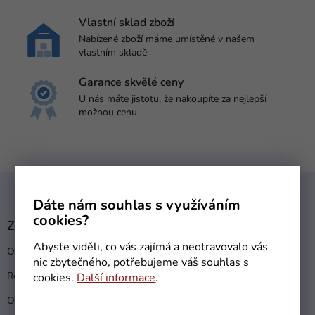
Vlastní sklad zboží
Nabízené zboží máme umístěné v našem
vlastním skladě
Garance skvělé ceny
U nás máte jistotu, že nakoupíte za nejlepší
možnou cenu
Z
á
Dáte nám souhlas s využíváním
p
cookies?
a
Zákaznický servis
t
Abyste viděli, co vás zajímá a neotravovalo vás
Obchodní podmínky
í
nic zbytečného, potřebujeme váš souhlas s
Reklamační řád
cookies.
Další informace
.
Ochrana osobních údajů