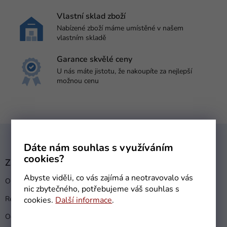
Vlastní sklad zboží
Nabízené zboží máme umístěné v našem
vlastním skladě
Garance skvělé ceny
U nás máte jistotu, že nakoupíte za nejlepší
možnou cenu
Z
á
Dáte nám souhlas s využíváním
p
cookies?
a
Zákaznický servis
t
Abyste viděli, co vás zajímá a neotravovalo vás
Obchodní podmínky
í
nic zbytečného, potřebujeme váš souhlas s
Reklamační řád
cookies.
Další informace
.
Ochrana osobních údajů