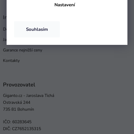
Nastavení
Informace pro vás
Souhlasím
Doprava a platba
Jak nakupovat
Garance nejnižší ceny
Kontakty
Provozovatel
Giganto.cz - Jaroslava Tichá
Ostravská 244
735 81 Bohumín
IČO: 60283645
DIČ: CZ7652135315