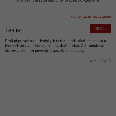
Profi univerzální čistící přípravek do kuchyně
Momentálně nedostupné
DETAIL
189 Kč
Profi přípravek na kuchyňských nečistot, odsraňuje mastnotu a
jiné nečistoty, vhodné na obklady, dlažbu, sklo. Odstraňuje také
skvrny z textilních povrchů. Nepoužívat na plasty.
Kód:
588215