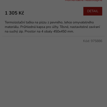
DETAIL
1 305 Kč
Termoizolační taška na pizzu z pevného, lehce omyvatelného
materiálu. Průhledná kapsa pro účty. Těsné, nastavitelné zavíraní
na suchý zip. Prostor na 4 obaly 450x450 mm.
Kód:
975886