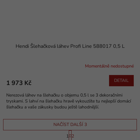
Hendi Šlehačková láhev Profi Line 588017 0,5 L
Momentálně nedostupné
DETAIL
1 973 Kč
Nerezová láhev na šlehačku o objemu 0,5 l se 3 dekoračními
tryskami. S lahví na šlehačku hravě vykouzlíte tu nejlepší domácí
šlehačku a vaše zákusky budou ještě lahodnější.
NAČÍST DALŠÍ 3
S
1
2
t