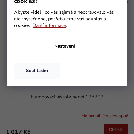
cookies?
Kód:
198209
Abyste viděli, co vás zajímá a neotravovalo vás
nic zbytečného, potřebujeme váš souhlas s
cookies.
Další informace
.
Nastavení
Souhlasím
Flambovací pistole hendi 198209
Momentálně nedostupné
DETAIL
1 017 Kč