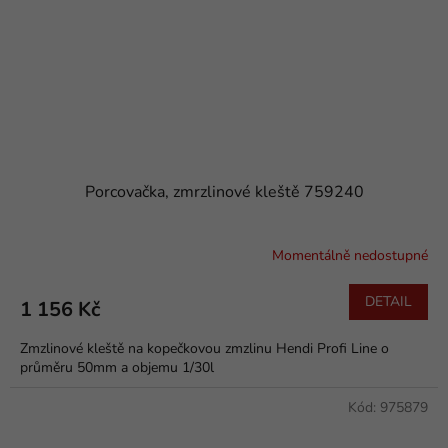
Porcovačka, zmrzlinové kleště 759240
Momentálně nedostupné
DETAIL
1 156 Kč
Zmzlinové kleště na kopečkovou zmzlinu Hendi Profi Line o
průměru 50mm a objemu 1/30l
Kód:
975879