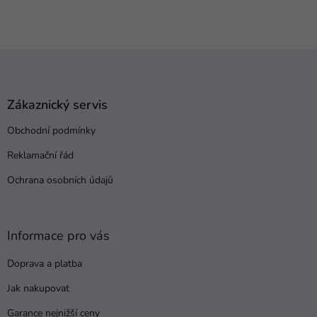
Z
á
p
a
Zákaznický servis
t
Obchodní podmínky
í
Reklamační řád
Ochrana osobních údajů
Informace pro vás
Doprava a platba
Jak nakupovat
Garance nejnižší ceny