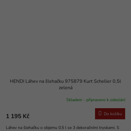
HENDI Láhev na šlehačku 975879 Kurt Scheller 0,5l
zelená
Skladem - připraveno k odeslání
Do košíku
1 195 Kč
Láhev na šlehačku o objemu 0,5 l se 3 dekoračními tryskami. S