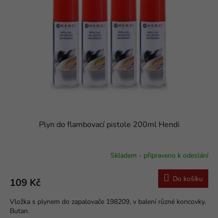
s
o
p
d
r
u
o
k
d
t
u
ů
k
t
ů
Plyn do flambovací pistole 200ml Hendi
Skladem - připraveno k odeslání
Do košíku
109 Kč
Vložka s plynem do zapalovače 198209, v balení různé koncovky.
Butan.