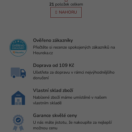
O
r
21
položek celkem
v
á
l
NAHORU
n
á
k
o
d
v
a
á
c
n
í
Ověřeno zákazníky
í
p
Přečtěte si recenze spokojených zákazníků na
r
Heureka.cz
v
k
Doprava od 109 Kč
y
Ušetřete za dopravu v rámci nejvýhodnějšího
v
doručení
ý
p
Vlastní sklad zboží
i
s
Nabízené zboží máme umístěné v našem
u
vlastním skladě
Garance skvělé ceny
U nás máte jistotu, že nakoupíte za nejlepší
možnou cenu