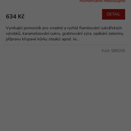
Momentálně nedostupné
Průměrné
hodnocení
produktu
DETAIL
634 Kč
je
5,0
Vynikající pomocník pro snadné a rychlé flambování cukrářských
z
výrobků, karamelizování cukru, gratinování sýra, opékání zeleniny,
5
přípravu křupavé kůrky steaků apod. Je...
hvězdiček.
Kód:
589205