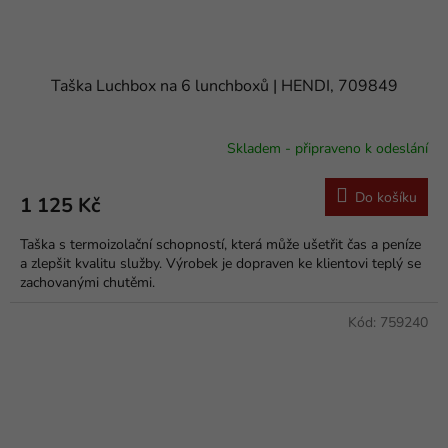
Taška Luchbox na 6 lunchboxů | HENDI, 709849
Skladem - připraveno k odeslání
Do košíku
1 125 Kč
Taška s termoizolační schopností, která může ušetřit čas a peníze
a zlepšit kvalitu služby. Výrobek je dopraven ke klientovi teplý se
zachovanými chutěmi.
Kód:
759240