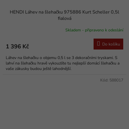
HENDI Láhev na šlehačku 975886 Kurt Scheller 0,5l
fialová
Skladem - připraveno k odeslání
Do košíku
1 396 Kč
Láhev na šlehačku o objemu 0,5 l se 3 dekoračními tryskami. S
lahví na šlehačku hravě vykouzlíte tu nejlepší domácí šlehačku a
vaše zákusky budou ještě lahodnější.
Kód:
588017