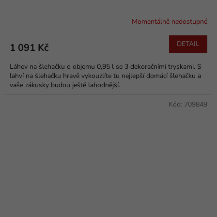
Momentálně nedostupné
DETAIL
1 091 Kč
Láhev na šlehačku o objemu 0,95 l se 3 dekoračními tryskami. S
lahví na šlehačku hravě vykouzlíte tu nejlepší domácí šlehačku a
vaše zákusky budou ještě lahodnější.
Kód:
709849