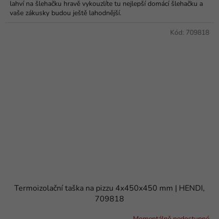
lahví na šlehačku hravě vykouzlíte tu nejlepší domácí šlehačku a
vaše zákusky budou ještě lahodnější.
Kód:
709818
Termoizolační taška na pizzu 4x450x450 mm | HENDI,
709818
Momentálně nedostupné