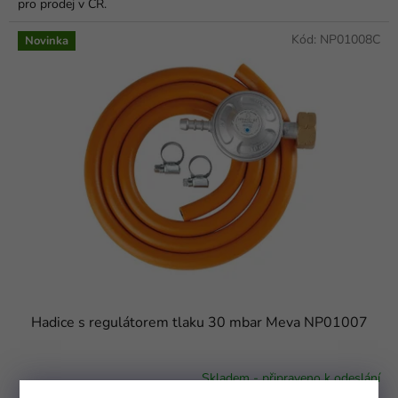
pro prodej v ČR.
hvězdiček.
Kód:
NP01008C
Novinka
Hadice s regulátorem tlaku 30 mbar Meva NP01007
Skladem - připraveno k odeslání
Průměrné
hodnocení