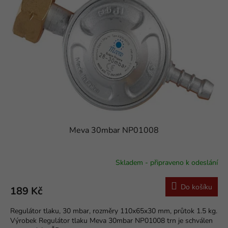
s
o
p
d
r
u
o
k
d
t
u
ů
k
t
ů
Meva 30mbar NP01008
Skladem - připraveno k odeslání
Průměrné
hodnocení
produktu
Do košíku
189 Kč
je
5,0
Regulátor tlaku, 30 mbar, rozměry 110x65x30 mm, průtok 1.5 kg.
z
Výrobek Regulátor tlaku Meva 30mbar NP01008 trn je schválen
5