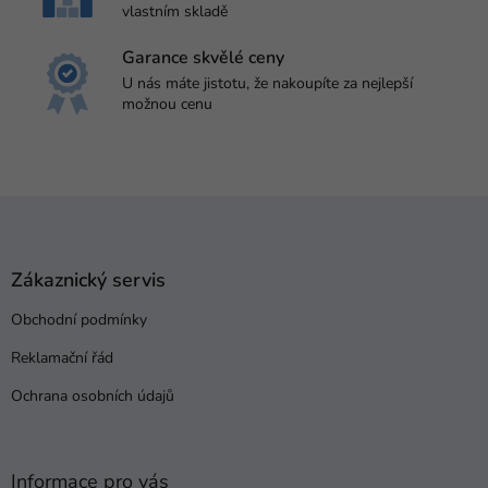
p
vlastním skladě
i
s
Garance skvělé ceny
u
U nás máte jistotu, že nakoupíte za nejlepší
možnou cenu
Z
á
p
a
Zákaznický servis
t
Obchodní podmínky
í
Reklamační řád
Ochrana osobních údajů
Informace pro vás