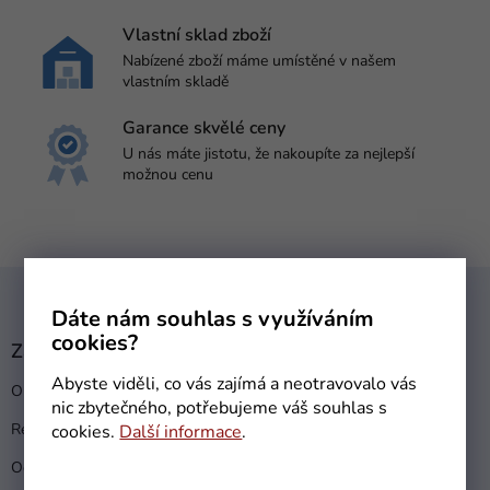
Vlastní sklad zboží
Nabízené zboží máme umístěné v našem
vlastním skladě
Garance skvělé ceny
U nás máte jistotu, že nakoupíte za nejlepší
možnou cenu
Z
á
Dáte nám souhlas s využíváním
p
cookies?
a
Zákaznický servis
t
Abyste viděli, co vás zajímá a neotravovalo vás
Obchodní podmínky
í
nic zbytečného, potřebujeme váš souhlas s
Reklamační řád
cookies.
Další informace
.
Ochrana osobních údajů