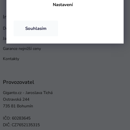
Nastavení
Informace pro vás
Souhlasím
Doprava a platba
Jak nakupovat
Garance nejnižší ceny
Kontakty
Provozovatel
Giganto.cz - Jaroslava Tichá
Ostravská 244
735 81 Bohumín
IČO: 60283645
DIČ: CZ7652135315