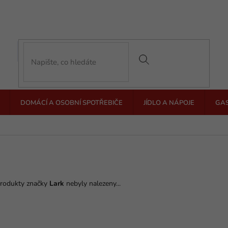
DOMÁCÍ A OSOBNÍ SPOTŘEBIČE
JÍDLO A NÁPOJE
GA
rodukty značky
Lark
nebyly nalezeny...