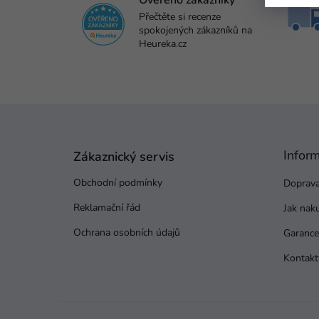
Ověřeno zákazníky
Přečtěte si recenze
spokojených zákazníků na
Heureka.cz
Z
á
p
Infor
a
Zákaznický servis
t
Obchodní podmínky
Doprava
í
Reklamační řád
Jak nak
Ochrana osobních údajů
Garance 
Kontakt