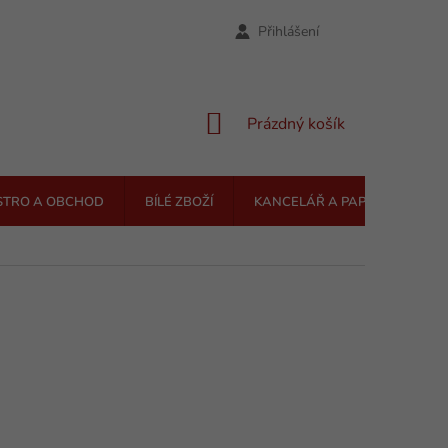
Přihlášení
NÁKUPNÍ
Prázdný košík
KOŠÍK
STRO A OBCHOD
BÍLÉ ZBOŽÍ
KANCELÁŘ A PAPÍRNICTVÍ