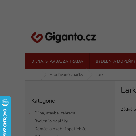
Přejít
na
obsah
DÍLNA, STAVBA, ZAHRADA
BYDLENÍ A DOPLŇKY
Domů
Prodávané značky
Lark
P
Lark
o
Přeskočit
s
Kategorie
kategorie
t
r
Žádné p
Dílna, stavba, zahrada
a
Bydlení a doplňky
n
Domácí a osobní spotřebiče
n