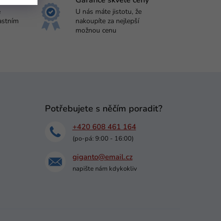
í
Garance skvělé ceny
e
U nás máte jistotu, že
astním
nakoupíte za nejlepší
možnou cenu
Potřebujete s něčím poradit?
+420 608 461 164
(po-pá: 9:00 - 16:00)
giganto@email.cz
napište nám kdykokliv