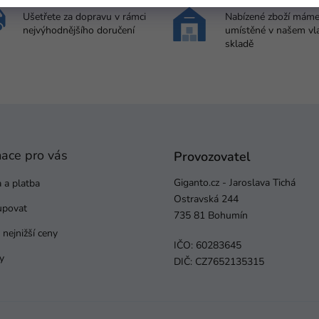
Doprava od 109 Kč
Vlastní sklad zbož
Ušetřete za dopravu v rámci
Nabízené zboží mám
nejvýhodnějšího doručení
umístěné v našem vl
skladě
mace pro vás
Provozovatel
Giganto.cz - Jaroslava Tichá
 a platba
Ostravská 244
upovat
735 81 Bohumín
nejnižší ceny
IČO: 60283645
y
DIČ: CZ7652135315