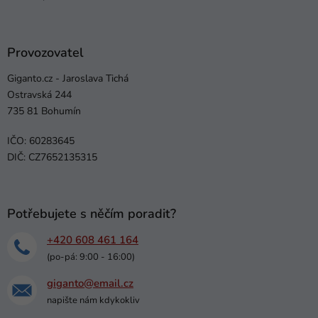
Provozovatel
Giganto.cz - Jaroslava Tichá
Ostravská 244
735 81 Bohumín
IČO: 60283645
DIČ: CZ7652135315
Potřebujete s něčím poradit?
+420 608 461 164
(po-pá: 9:00 - 16:00)
giganto@email.cz
napište nám kdykokliv