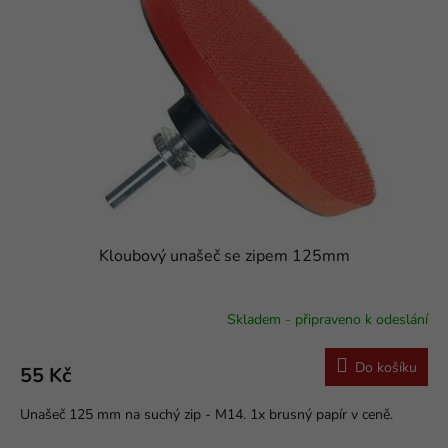
s
o
p
d
r
u
o
k
d
t
u
ů
k
t
ů
Kloubový unašeč se zipem 125mm
Skladem - připraveno k odeslání
Do košíku
55 Kč
Unašeč 125 mm na suchý zip - M14. 1x brusný papír v ceně.