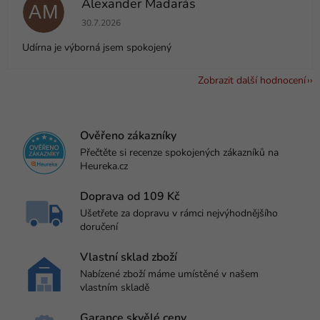
Alexander Madarás
AM
Hodnocení obchodu je 5 z 5 hvězdiček.
30.7.2026
Udírna je výborná jsem spokojený
Zobrazit další hodnocení
Ověřeno zákazníky
Přečtěte si recenze spokojených zákazníků na
Heureka.cz
Doprava od 109 Kč
Ušetřete za dopravu v rámci nejvýhodnějšího
doručení
Vlastní sklad zboží
Nabízené zboží máme umístěné v našem
vlastním skladě
Garance skvělé ceny