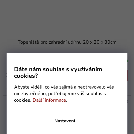
Topeniště pro zahradní udírnu 20 x 20 x 30cm
Skladem - připraveno k odeslání
Průměrné
hodnocení
Dáte nám souhlas s využíváním
produktu
2 099 Kč
cookies?
Do košíku
je
4,9
Abyste viděli, co vás zajímá a neotravovalo vás
Topeniště - ohniště České výroby pro zahradní udírny s roštem
z
nic zbytečného, potřebujeme váš souhlas s
5
cookies.
Další informace
.
hvězdiček.
Kód:
10413
Nastavení