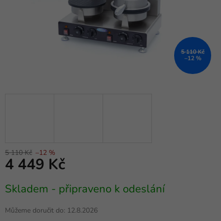
5 110 Kč
–12 %
5 110 Kč
–12 %
4 449 Kč
Měrná
Skladem - připraveno k odeslání
cena:
Můžeme doručit do:
12.8.2026