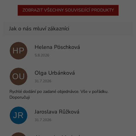
ZOBRAZIT VŠECHNY SOUVISEJÍCÍ PRODUKTY
Helena Pöschková
HP
Hodnocení obchodu je 5 z 5 hvězdiček.
5.8.2026
Olga Urbánková
OU
Hodnocení obchodu je 5 z 5 hvězdiček.
31.7.2026
Rychlé dodání po zadané objednávce. Vše v pořádku.
Doporučuji
Jaroslava Růžková
JR
Hodnocení obchodu je 5 z 5 hvězdiček.
31.7.2026