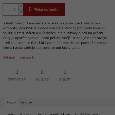
Přidat do košíku
S tímto výrobníkem můžete snadno a rychle upéct zmrzlinové
kornouty. Výrobník je vysoce kvalitní a vhodný pro profesionální
použití v zmrzlináren a v jídelnách. Má hliníkový plech na pečení,
který je opatřen vrstvou proti pečení. Vnější strana je z nerezavějící
oceli a snadno se čistí. Má výkonné topné těleso, pomocí kterého se
forma rychle zahřeje a snadno se udržuje v teple.
Detailní informace
ZEPTAT SE
HLÍDAT
SDÍLET
Popis
Diskuze
Výrobník zmrzlinových kornoutů 21 cm - dvojitý | Maxima