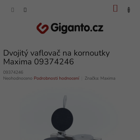
Přejít
NÁKU
na
obsah
KOŠÍK
Dvojitý vaflovač na kornoutky
Maxima 09374246
09374246
Průměrné
Neohodnoceno
Podrobnosti hodnocení
Značka:
Maxima
hodnocení
produktu
je
0,0
z
5
hvězdiček.