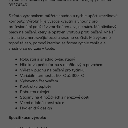
09374246
S tímto výrobníkem můžete snadno a rychle upéct zmrzlinové
kornouty. Výrobník je vysoce kvalitní a vhodný pro
profesionální použití v zmrzlináren a v jídelnách. Má hliníkový
plech na pečení, který je opatřen vrstvou proti pečení. Vnější
strana je z nerezavějící oceli a snadno se čistí. Má výkonné
topné těleso, pomocí kterého se forma rychle zahřeje a
snadno se udržuje v teple.
Robustní a snadno ovladatelný
Hliníková pečicí forma s nepřilnavým povrchem
Výřez v plechu na pečení pro tyčinku
Variabilní termostat 50 °C až 300 °C
Vybaveno časovačem
Kontrolka teploty
Robustní rukojeť
Stojany na 4 nožičkách z nerezové oceli
Velmi odolná konstrukce
Hygienický design
Specifikace výrobku