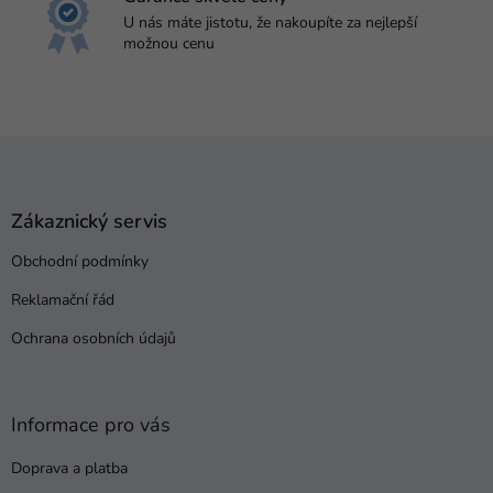
U nás máte jistotu, že nakoupíte za nejlepší
možnou cenu
Z
á
p
a
Zákaznický servis
t
Obchodní podmínky
í
Reklamační řád
Ochrana osobních údajů
Informace pro vás
Doprava a platba