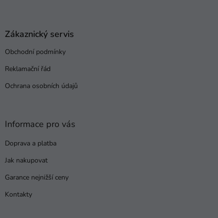
Z
á
p
a
Zákaznický servis
t
Obchodní podmínky
í
Reklamační řád
Ochrana osobních údajů
Informace pro vás
Doprava a platba
Jak nakupovat
Garance nejnižší ceny
Kontakty