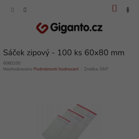
Přejít
NÁKU
na
obsah
KOŠÍK
Sáček zipový - 100 ks 60x80 mm
6080100
Průměrné
Neohodnoceno
Podrobnosti hodnocení
Značka:
GNT
hodnocení
produktu
je
0,0
z
5
hvězdiček.