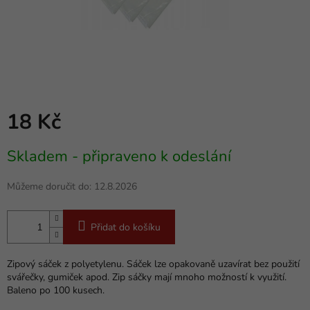
18 Kč
Měrná
Skladem - připraveno k odeslání
cena:
Můžeme doručit do:
12.8.2026
Přidat do košíku
Zipový sáček z polyetylenu. Sáček lze opakovaně uzavírat bez použití
svářečky, gumiček apod. Zip sáčky mají mnoho možností k využití.
Baleno po 100 kusech.