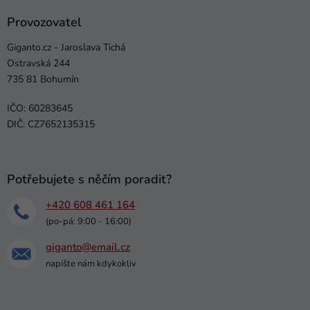
Provozovatel
Giganto.cz - Jaroslava Tichá
Ostravská 244
735 81 Bohumín
IČO: 60283645
DIČ: CZ7652135315
Potřebujete s něčím poradit?
+420 608 461 164
(po-pá: 9:00 - 16:00)
giganto@email.cz
napište nám kdykokliv