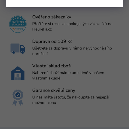
Ověřeno zákazníky
Přečtěte si recenze spokojených zákazníků na
Heureka.cz
Doprava od 109 Kč
Ušetřete za dopravu v rámci nejvýhodnějšího
doručení
Vlastní sklad zboží
Nabízené zboží máme umístěné v našem
vlastním skladě
Garance skvělé ceny
U nás máte jistotu, že nakoupíte za nejlepší
možnou cenu