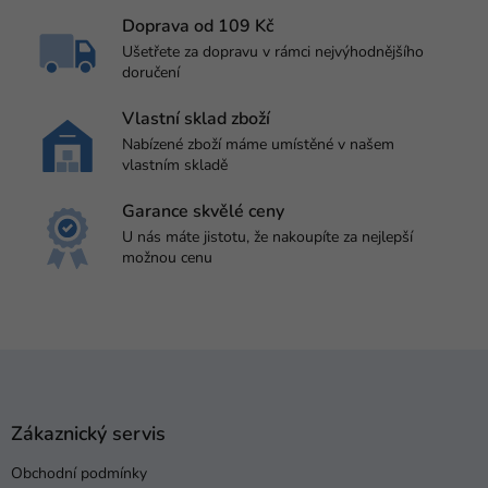
Doprava od 109 Kč
Ušetřete za dopravu v rámci nejvýhodnějšího
doručení
Vlastní sklad zboží
Nabízené zboží máme umístěné v našem
vlastním skladě
Garance skvělé ceny
U nás máte jistotu, že nakoupíte za nejlepší
možnou cenu
Z
á
p
a
Zákaznický servis
t
Obchodní podmínky
í