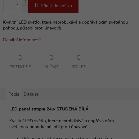
Přidat do košíku
Kvalitní LED světlo, které neproblikává a dopřává očím světelnou
pohodu, působí proti únavově.
Detailní informace
ZEPTAT SE
HLÍDAT
SDÍLET
Popis
Diskuze
LED panel stropní 24w STUDENÁ BÍLÁ
Kvalitní LED světlo, které neproblikává a dopřává očím
světelnou pohodu, působí proti únavově.
Určeno pro instalaci např. na strop, nebo stěnu