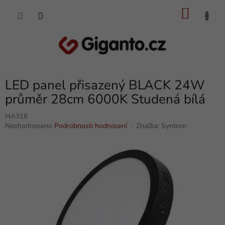
Přejít
NÁKU
na
obsah
KOŠÍK
LED panel přisazený BLACK 24W
průměr 28cm 6000K Studená bílá
HA316
Průměrné
Neohodnoceno
Podrobnosti hodnocení
Značka:
Syntron
hodnocení
produktu
je
0,0
z
5
hvězdiček.