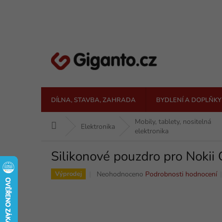
Přejít
na
obsah
DÍLNA, STAVBA, ZAHRADA
BYDLENÍ A DOPLŇKY
Mobily, tablety, nositelná
Domů
Elektronika
elektronika
Silikonové pouzdro pro Nokii 
Průměrné
Neohodnoceno
Podrobnosti hodnocení
Výprodej
hodnocení
produktu
je
0,0
z