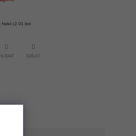
 Nokii c2-01 čiré
HLÍDAT
SDÍLET