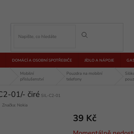
DOMÁCÍ A OSOBNÍ SPOTŘEBIČE
JÍDLO A NÁPOJE
GA
Mobilní
Pouzdra na mobilní
Sili
příslušenství
telefony
pouz
C2-01/- čiré
SIL-C2-01
Značka:
Nokia
39 Kč
Měrná
Momentálně nedost