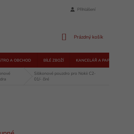
Přihlášení
NÁKUPNÍ
Prázdný košík
KOŠÍK
STRO A OBCHOD
BÍLÉ ZBOŽÍ
KANCELÁŘ A PAPÍRNICTVÍ
konové
Silikonové pouzdro pro Nokii C2-
dra
01/- čiré
upné