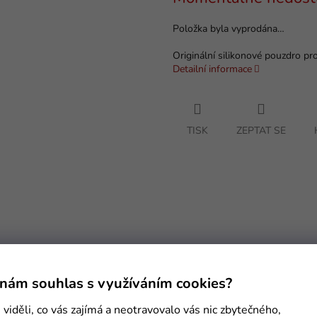
cena:
Položka byla vyprodána…
Originální silikonové pouzdro pro
Detailní informace
TISK
ZEPTAT SE
nám souhlas s využíváním cookies?
viděli, co vás zajímá a neotravovalo vás nic zbytečného,