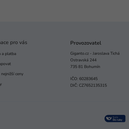
mace pro vás
Provozovatel
Giganto.cz - Jaroslava Tichá
 a platba
Ostravská 244
upovat
735 81 Bohumín
nejnižší ceny
IČO: 60283645
y
DIČ: CZ7652135315