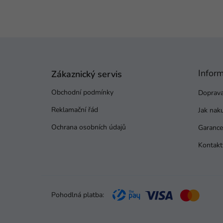
Z
á
p
Infor
a
Zákaznický servis
t
Obchodní podmínky
Doprava
í
Reklamační řád
Jak nak
Ochrana osobních údajů
Garance 
Kontakt
Pohodlná platba: