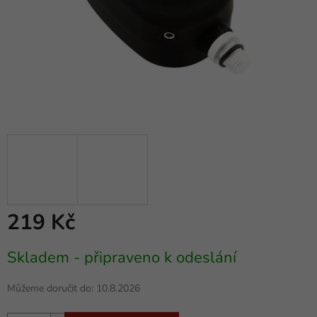
219 Kč
Měrná
Skladem - připraveno k odeslání
cena:
Můžeme doručit do:
10.8.2026