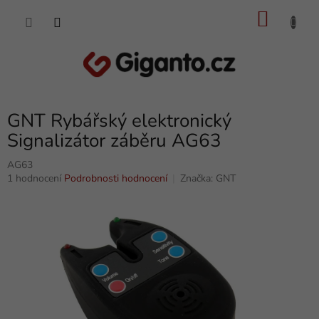
Přejít
NÁKU
na
obsah
KOŠÍK
GNT Rybářský elektronický
Signalizátor záběru AG63
AG63
Průměrné
1 hodnocení
Podrobnosti hodnocení
Značka:
GNT
hodnocení
produktu
je
5,0
z
5
hvězdiček.