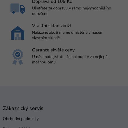
Doprava od 109 Kč
Ušetřete za dopravu v rámci nejvýhodnějšího
doručení
Vlastní sklad zboží
Nabízené zboží máme umístěné v našem
vlastním skladě
Garance skvělé ceny
U nás máte jistotu, že nakoupíte za nejlepší
možnou cenu
Z
á
p
a
Zákaznický servis
t
Obchodní podmínky
í