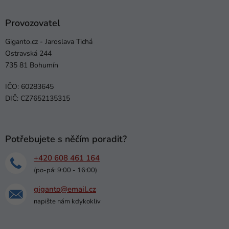
Provozovatel
Giganto.cz - Jaroslava Tichá
Ostravská 244
735 81 Bohumín
IČO: 60283645
DIČ: CZ7652135315
Potřebujete s něčím poradit?
+420 608 461 164
(po-pá: 9:00 - 16:00)
giganto@email.cz
napište nám kdykokliv