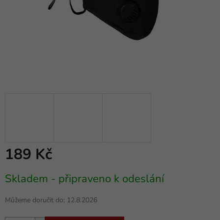
189 Kč
Měrná
Skladem - připraveno k odeslání
cena:
Můžeme doručit do:
12.8.2026