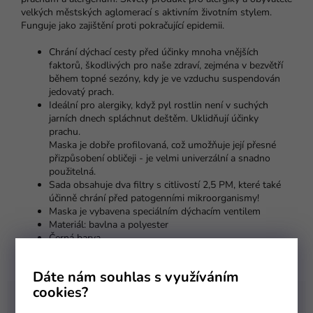
velkých městských aglomerací s aktivním životním stylem.
Funguje jako zajištění proti pokračující epidemii.
Chrání dýchací cesty před účinky mnoha vnějších
faktorů, škodlivých pro naše zdraví, zejména v bezvětří
během topné sezóny, kdy je ve vzduchu suspendován
jedovatý prach.
Ideální pro alergiky, když pyl rostlin není v suchých
jarních dnech spláchnut deštěm. Uklidňují účinky
prachu.
Maska je dobře profilovaná, což umožňuje její přesné
přizpůsobení obličeji - je velmi univerzální a snadno
použitelná.
Sada obsahuje dva filtry s citlivostí 2,5 PM, které také
účinně chrání před patogenními mikroorganismy!
Maska je vybavena speciálním dýchacím ventilem
Materiál: bavlna a polyester
Černá barva
Dáte nám souhlas s využíváním
cookies?