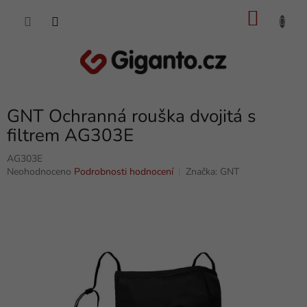
Přejít
NÁKU
na
obsah
KOŠÍK
GNT Ochranná rouška dvojitá s
filtrem AG303E
AG303E
Průměrné
Neohodnoceno
Podrobnosti hodnocení
Značka:
GNT
hodnocení
produktu
je
0,0
z
5
hvězdiček.