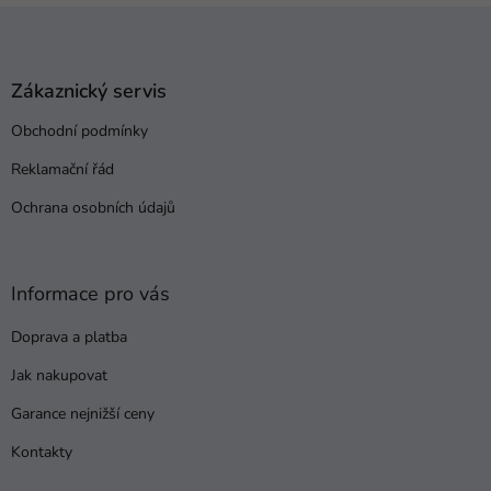
Z
á
p
a
Zákaznický servis
t
Obchodní podmínky
í
Reklamační řád
Ochrana osobních údajů
Informace pro vás
Doprava a platba
Jak nakupovat
Garance nejnižší ceny
Kontakty