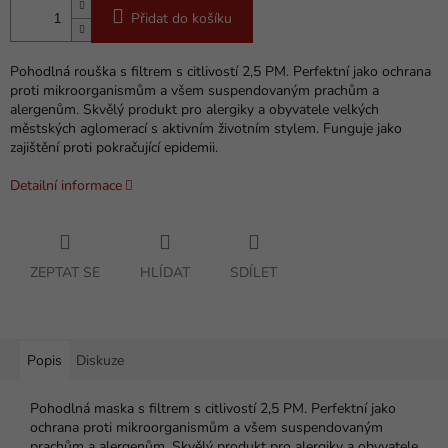
Přidat do košíku
Pohodlná rouška ​​s filtrem s citlivostí 2,5 PM. Perfektní jako ochrana
proti mikroorganismům a všem suspendovaným prachům a
alergenům. Skvělý produkt pro alergiky a obyvatele velkých
městských aglomerací s aktivním životním stylem. Funguje jako
zajištění proti pokračující epidemii.
Detailní informace
ZEPTAT SE
HLÍDAT
SDÍLET
Popis
Diskuze
Pohodlná maska ​​s filtrem s citlivostí 2,5 PM. Perfektní jako
ochrana proti mikroorganismům a všem suspendovaným
prachům a alergenům. Skvělý produkt pro alergiky a obyvatele