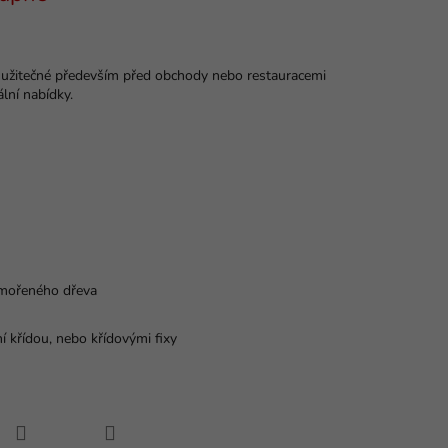
 užitečné především před obchody nebo restauracemi
ální nabídky.
 mořeného dřeva
 křídou, nebo křídovými fixy