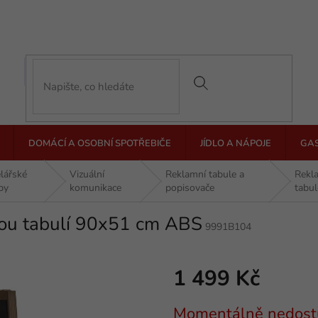
DOMÁCÍ A OSOBNÍ SPOTŘEBIČE
JÍDLO A NÁPOJE
GA
lářské
Vizuální
Reklamní tabule a
Rekl
by
komunikace
popisovače
tabul
ovou tabulí 90x51 cm ABS
9991B104
1 499 Kč
Měrná
Momentálně nedost
cena: