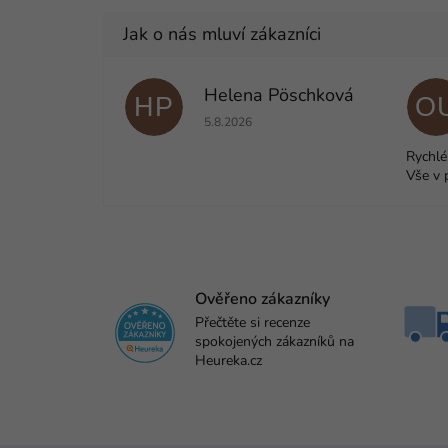
Helena Pöschková
HP
O
Hodnocení obchodu je 5 z 5 hvězdiček.
5.8.2026
Rychlé
Vše v 
Ověřeno zákazníky
Přečtěte si recenze
spokojených zákazníků na
Heureka.cz