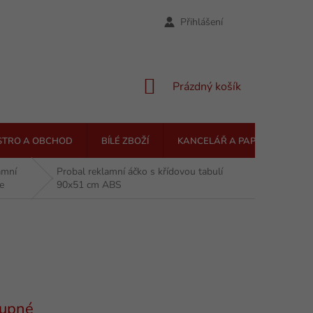
Přihlášení
NÁKUPNÍ
Prázdný košík
KOŠÍK
STRO A OBCHOD
BÍLÉ ZBOŽÍ
KANCELÁŘ A PAPÍRNICTVÍ
amní
Probal reklamní áčko s křídovou tabulí
e
90x51 cm ABS
upné