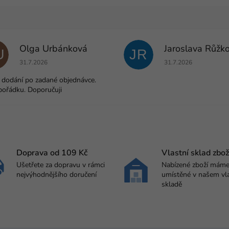
Olga Urbánková
Jaroslava Růžk
U
JR
Hodnocení obchodu je 5 z 5 hvězdiček.
Hodnocení obchodu j
31.7.2026
31.7.2026
 dodání po zadané objednávce.
pořádku. Doporučuji
Doprava od 109 Kč
Vlastní sklad zbož
Ušetřete za dopravu v rámci
Nabízené zboží mám
nejvýhodnějšího doručení
umístěné v našem vl
skladě