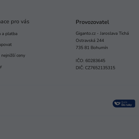
mace pro vás
Provozovatel
Giganto.cz - Jaroslava Tichá
 a platba
Ostravská 244
upovat
735 81 Bohumín
nejnižší ceny
IČO: 60283645
y
DIČ: CZ7652135315