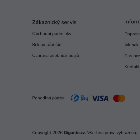
Z
á
p
Infor
a
Zákaznický servis
t
Obchodní podmínky
Doprava
í
Reklamační řád
Jak nak
Ochrana osobních údajů
Garance 
Kontakt
Pohodlná platba:
Copyright 2026
Giganto.cz
. Všechna práva vyhrazena.