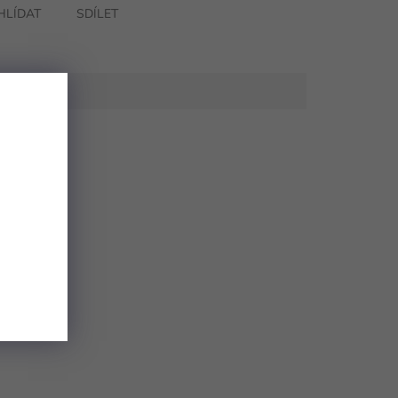
HLÍDAT
SDÍLET
abídky.