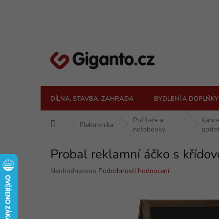
Přejít
na
obsah
DÍLNA, STAVBA, ZAHRADA
BYDLENÍ A DOPLŇKY
Počítače a
Kance
Domů
Elektronika
notebooky
potře
Probal reklamní áčko s kříd
Průměrné
Neohodnoceno
Podrobnosti hodnocení
hodnocení
produktu
je
0,0
z