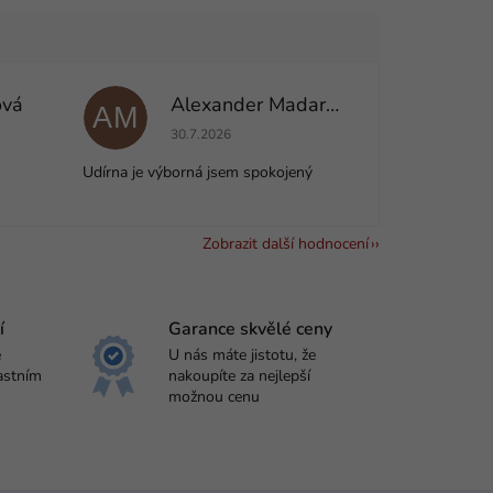
ová
Alexander Madarás
AM
e 5 z 5 hvězdiček.
Hodnocení obchodu je 5 z 5 hvězdiček.
30.7.2026
Udírna je výborná jsem spokojený
Zobrazit další hodnocení
í
Garance skvělé ceny
e
U nás máte jistotu, že
astním
nakoupíte za nejlepší
možnou cenu