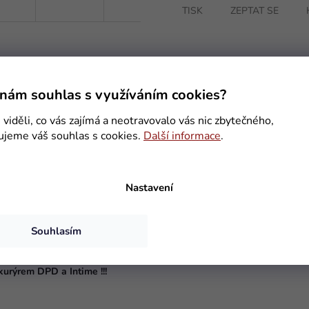
TISK
ZEPTAT SE
nám souhlas s využíváním cookies?
před obchody nebo restauracemi kde lákají vaše zákazníky na aktuální n
viděli, co vás zajímá a neotravovalo vás nic zbytečného,
ujeme váš souhlas s cookies.
Další informace
.
Nastavení
Souhlasím
BS
vými fixy
urýrem DPD a Intime !!!