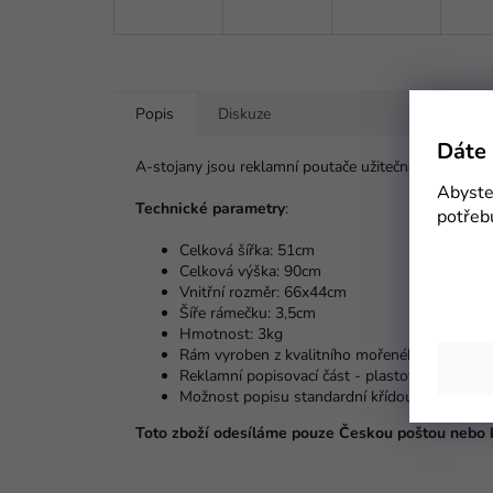
Popis
Diskuze
Dáte 
A-stojany jsou reklamní poutače užitečné především 
Abyste 
Technické parametry
:
potřeb
Celková šířka: 51cm
Celková výška: 90cm
Vnitřní rozměr: 66x44cm
Šíře rámečku: 3,5cm
Hmotnost: 3kg
Rám vyroben z kvalitního mořeného dřeva
Reklamní popisovací část - plastová deska A
Možnost popisu standardní křídou, nebo křído
Toto zboží odesíláme pouze Českou poštou nebo k