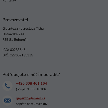
Kontakty
Provozovatel
Giganto.cz - Jaroslava Tichá
Ostravská 244
735 81 Bohumín
IČO: 60283645
DIČ: CZ7652135315
Potřebujete s něčím poradit?
+420 608 461 164
(po-pá: 9:00 - 16:00)
giganto@email.cz
napište nám kdykokliv