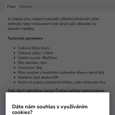
Popis
Diskuze
A-stojany jsou reklamní poutače užitečné především před
obchody nebo restauracemi kde lákají vaše zákazníky na
aktuální nabídky.
Technické parametry
:
Celková šířka: 61cm
Celková výška: 118cm
Vnitřní rozměr: 80x53cm
Šíře rámečku: 4cm
Hmotnost: 5kg
Rám vyroben z kvalitního mořeného dřeva v barvě bílá
Reklamní část deska HDF
Možnost popisu standardní křídou, nebo křídovými fixy
Toto zboží odesíláme pouze Českou poštou nebo kurýrem
DPD a Intime !!!
Dáte nám souhlas s využíváním
cookies?