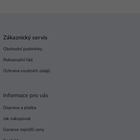
Z
á
p
a
Zákaznický servis
t
Obchodní podmínky
í
Reklamační řád
Ochrana osobních údajů
Informace pro vás
Doprava a platba
Jak nakupovat
Garance nejnižší ceny