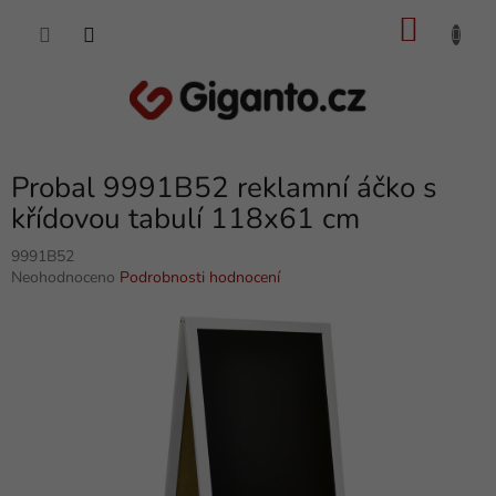
Přejít
NÁKU
na
obsah
KOŠÍK
Probal 9991B52 reklamní áčko s
křídovou tabulí 118x61 cm
9991B52
Průměrné
Neohodnoceno
Podrobnosti hodnocení
hodnocení
produktu
je
0,0
z
5
hvězdiček.