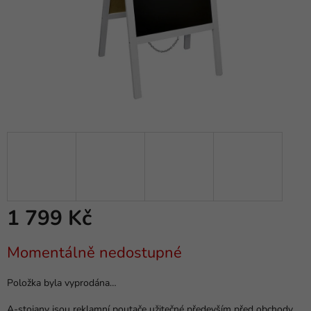
1 799 Kč
Měrná
Momentálně nedostupné
cena:
Položka byla vyprodána…
A-stojany jsou reklamní poutače užitečné především před obchody