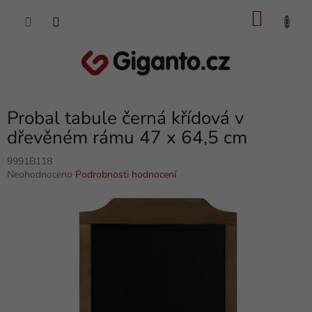
Přejít
NÁKU
na
obsah
KOŠÍK
Probal tabule černá křídová v
dřevěném rámu 47 x 64,5 cm
9991B118
Průměrné
Neohodnoceno
Podrobnosti hodnocení
hodnocení
produktu
je
0,0
z
5
hvězdiček.