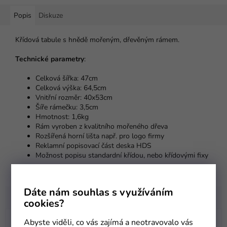
Popis
Diskuze
Křídová tabule s hnědě mořeným, dřevěným rámem.
Technické parametry
:
Celková šířka: 47cm
Celková výška: 64,5cm
Vnitřní rozměr: 40x53cm
Šíře rámečku: 3,5cm
Hmotnost: 1,6kg
Rám vyroben z kvalitního mořeného dřeva
Rozšířená horní lišta např. pro logo firmy
Reklamní popisovací část deska HDS
Možnost popisu standardní křídou, nebo křídovými fixy
Dáte nám souhlas s využíváním
cookies?
Abyste viděli, co vás zajímá a neotravovalo vás