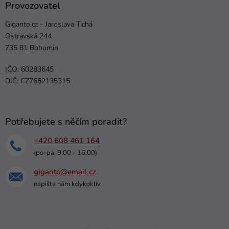
Provozovatel
Giganto.cz - Jaroslava Tichá
Ostravská 244
735 81 Bohumín
IČO: 60283645
DIČ: CZ7652135315
Potřebujete s něčím poradit?
+420 608 461 164
(po-pá: 9:00 - 16:00)
giganto@email.cz
napište nám kdykokliv