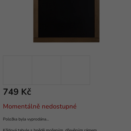
749 Kč
Měrná
Momentálně nedostupné
cena:
Položka byla vyprodána…
Křídová tabule s hnědě mořeným, dřevěným rámem.