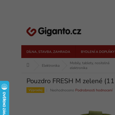
Přejít
na
obsah
DÍLNA, STAVBA, ZAHRADA
BYDLENÍ A DOPLŇKY
Mobily, tablety, nositelná
Domů
Elektronika
elektronika
Pouzdro FRESH M zelené (
Průměrné
Neohodnoceno
Podrobnosti hodnocení
Výprodej
hodnocení
produktu
je
0,0
z