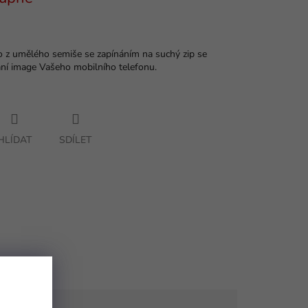
o z umělého semiše se zapínáním na suchý zip se
ání image Vašeho mobilního telefonu.
HLÍDAT
SDÍLET