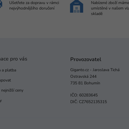
Ušetřete za dopravu v rámci
Nabízené zboží mám
nejvýhodnějšího doručení
umístěné v našem vl
skladě
mace pro vás
Provozovatel
Giganto.cz - Jaroslava Tichá
 a platba
Ostravská 244
upovat
735 81 Bohumín
nejnižší ceny
IČO: 60283645
y
DIČ: CZ7652135315