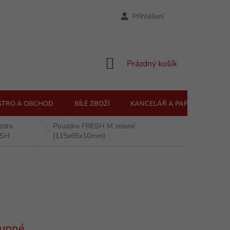
Přihlášení
NÁKUPNÍ
Prázdný košík
KOŠÍK
STRO A OBCHOD
BÍLÉ ZBOŽÍ
KANCELÁŘ A PAPÍRNICTVÍ
zdra
Pouzdro FRESH M zelené
ESH
(115x65x10mm)
upné