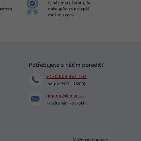
e
U nás máte jistotu, že
astním
nakoupíte za nejlepší
možnou cenu
Potřebujete s něčím poradit?
+420 608 461 164
(po-pá: 9:00 - 16:00)
giganto@email.cz
napište nám kdykokliv
Možnosti dopravy: