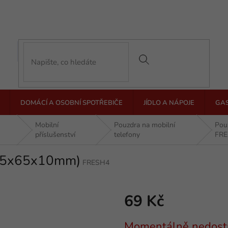
DOMÁCÍ A OSOBNÍ SPOTŘEBIČE
JÍDLO A NÁPOJE
GA
Mobilní
Pouzdra na mobilní
Pou
příslušenství
telefony
FR
115x65x10mm)
FRESH4
69 Kč
Měrná
Momentálně nedost