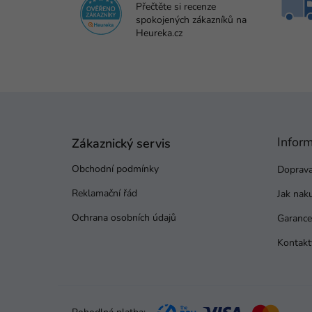
Přečtěte si recenze
spokojených zákazníků na
Heureka.cz
Z
á
p
Infor
a
Zákaznický servis
t
Obchodní podmínky
Doprava
í
Reklamační řád
Jak nak
Ochrana osobních údajů
Garance 
Kontakt