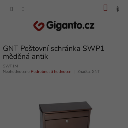
Přejít
NÁKU
na
obsah
KOŠÍK
GNT Poštovní schránka SWP1
měděná antik
SWP1M
Průměrné
Neohodnoceno
Podrobnosti hodnocení
Značka:
GNT
hodnocení
produktu
je
0,0
z
5
hvězdiček.