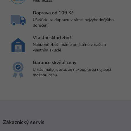
Heureka.cz
Doprava od 109 Kč
Ušetřete za dopravu v rámci nejvýhodnějšího
doručení
Vlastní sklad zboží
Nabízené zboží máme umístěné v našem
vlastním skladě
Garance skvělé ceny
U nás máte jistotu, že nakoupíte za nejlepší
možnou cenu
Z
á
p
a
Zákaznický servis
t