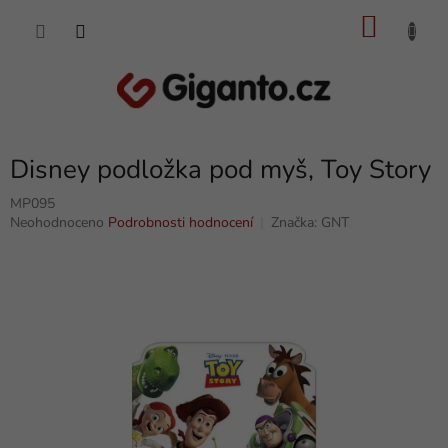
Přejít
NÁKU
na
obsah
KOŠÍK
Disney podložka pod myš, Toy Story
MP095
Průměrné
Neohodnoceno
Podrobnosti hodnocení
Značka:
GNT
hodnocení
produktu
je
0,0
z
5
hvězdiček.