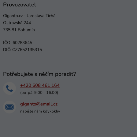
Provozovatel
Giganto.cz - Jaroslava Tichá
Ostravská 244
735 81 Bohumín
IČO: 60283645
DIČ: CZ7652135315
Potřebujete s něčím poradit?
+420 608 461 164
(po-pá: 9:00 - 16:00)
giganto@email.cz
napište nám kdykokliv