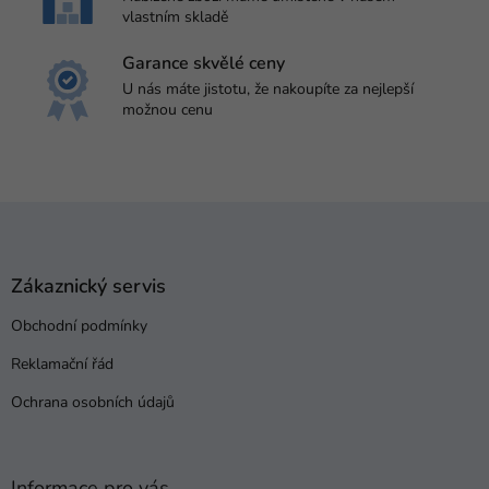
vlastním skladě
Garance skvělé ceny
U nás máte jistotu, že nakoupíte za nejlepší
možnou cenu
Z
á
p
a
Zákaznický servis
t
Obchodní podmínky
í
Reklamační řád
Ochrana osobních údajů
Informace pro vás