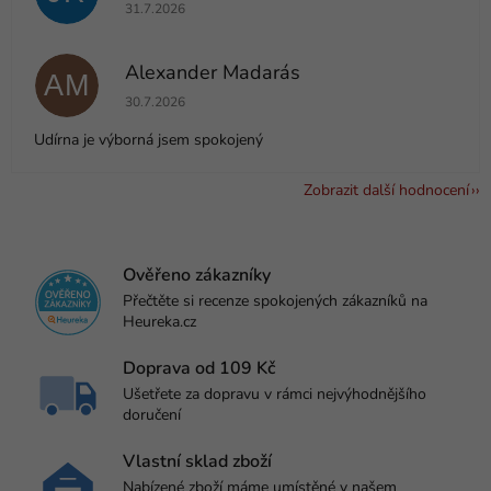
Hodnocení obchodu je 5 z 5 hvězdiček.
31.7.2026
Alexander Madarás
AM
Hodnocení obchodu je 5 z 5 hvězdiček.
30.7.2026
Udírna je výborná jsem spokojený
Zobrazit další hodnocení
Ověřeno zákazníky
Přečtěte si recenze spokojených zákazníků na
Heureka.cz
Doprava od 109 Kč
Ušetřete za dopravu v rámci nejvýhodnějšího
doručení
Vlastní sklad zboží
Nabízené zboží máme umístěné v našem