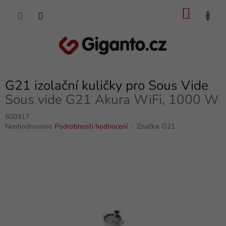
Přejít
NÁKU
na
obsah
KOŠÍK
G21 izolační kuličky pro Sous Vide
Sous vide G21 Akura WiFi, 1000 W
600917
Průměrné
Neohodnoceno
Podrobnosti hodnocení
Značka:
G21
hodnocení
produktu
je
0,0
z
5
hvězdiček.