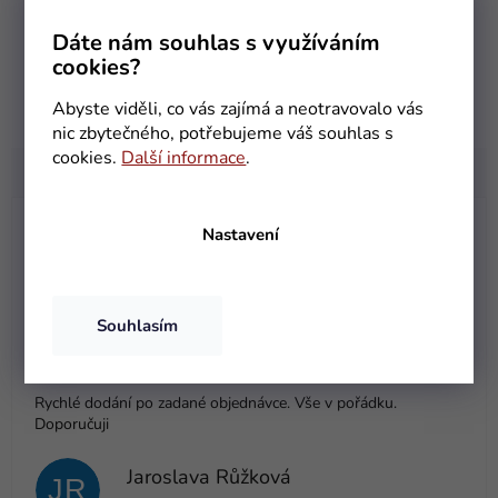
vide
Počet kuliček: 100 ks
Dáte nám souhlas s využíváním
Průměr kuličky: 2 cm
cookies?
Materiál: PP plast
Abyste viděli, co vás zajímá a neotravovalo vás
nic zbytečného, potřebujeme váš souhlas s
cookies.
Další informace
.
Nastavení
Helena Pöschková
HP
Hodnocení obchodu je 5 z 5 hvězdiček.
5.8.2026
Souhlasím
Olga Urbánková
OU
Hodnocení obchodu je 5 z 5 hvězdiček.
31.7.2026
Rychlé dodání po zadané objednávce. Vše v pořádku.
Doporučuji
Jaroslava Růžková
JR