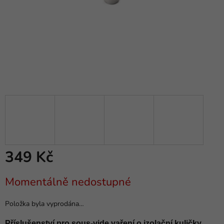
349 Kč
Měrná
Momentálně nedostupné
cena:
Položka byla vyprodána…
Příslušenství pro sous-vide vaření o izolační kuličky