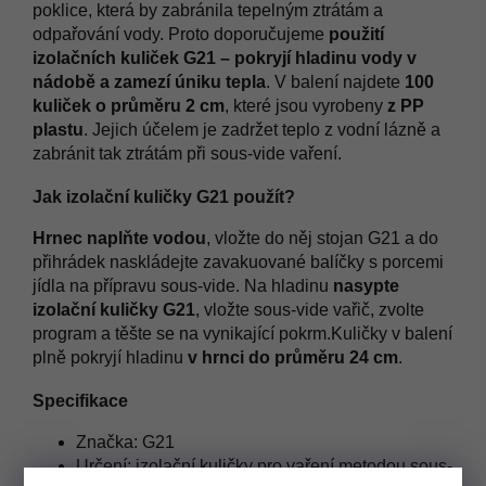
poklice, která by zabránila tepelným ztrátám a
odpařování vody. Proto doporučujeme
použití
izolačních kuliček G21 – pokryjí hladinu vody v
nádobě a zamezí úniku tepla
. V balení najdete
100
kuliček o průměru 2 cm
, které jsou vyrobeny
z PP
plastu
. Jejich účelem je zadržet teplo z vodní lázně a
zabránit tak ztrátám při sous-vide vaření.
Jak izolační kuličky G21 použít?
Hrnec naplňte vodou
, vložte do něj stojan G21 a do
přihrádek naskládejte zavakuované balíčky s porcemi
jídla na přípravu sous-vide. Na hladinu
nasypte
izolační kuličky G21
, vložte sous-vide vařič, zvolte
program a těšte se na vynikající pokrm.
Kuličky v balení
plně pokryjí hladinu
v hrnci do průměru 24 cm
.
Specifikace
Značka: G21
Určení: izolační kuličky pro vaření metodou sous-