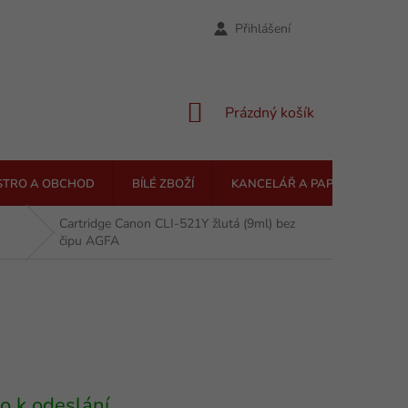
Přihlášení
NÁKUPNÍ
Prázdný košík
KOŠÍK
STRO A OBCHOD
BÍLÉ ZBOŽÍ
KANCELÁŘ A PAPÍRNICTVÍ
Cartridge Canon CLI-521Y žlutá (9ml) bez
čipu AGFA
o k odeslání