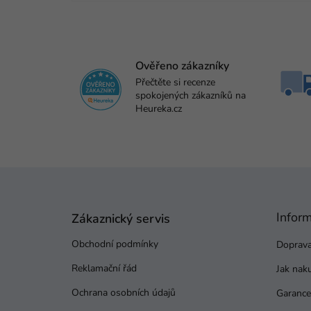
Ověřeno zákazníky
Přečtěte si recenze
spokojených zákazníků na
Heureka.cz
Z
á
p
Infor
a
Zákaznický servis
t
Obchodní podmínky
Doprava
í
Reklamační řád
Jak nak
Ochrana osobních údajů
Garance 