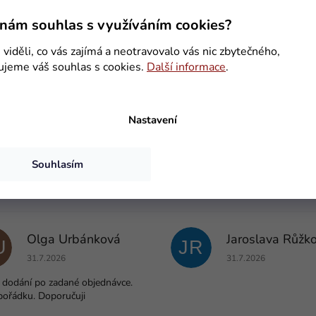
nám souhlas s využíváním cookies?
A
viděli, co vás zajímá a neotravovalo vás nic zbytečného,
ro Canon PIXMA:
ujeme váš souhlas s cookies.
Další informace
.
IP4760, MX860, MX868, MP540, MP545, MP550, MP558, MP560, MP568 
 můžete využít na tuto cartridge.
Nastavení
Souhlasím
Olga Urbánková
Jaroslava Růžk
U
JR
Hodnocení obchodu je 5 z 5 hvězdiček.
Hodnocení obchodu j
31.7.2026
31.7.2026
 dodání po zadané objednávce.
pořádku. Doporučuji