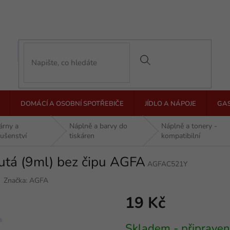
DOMÁCÍ A OSOBNÍ SPOTŘEBIČE
JÍDLO A NÁPOJE
GA
árny a
Náplně a barvy do
Náplně a tonery -
lušenství
tiskáren
kompatibilní
utá (9ml) bez čipu AGFA
AGFAC521Y
Značka:
AGFA
19 Kč
Měrná
Skladem - připraven