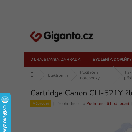
Přejít
na
obsah
DÍLNA, STAVBA, ZAHRADA
BYDLENÍ A DOPLŇKY
Počítače a
Tisk
Domů
Elektronika
notebooky
přís
Cartridge Canon CLI-521Y žl
Průměrné
Neohodnoceno
Podrobnosti hodnocení
Výprodej
hodnocení
produktu
je
0,0
z