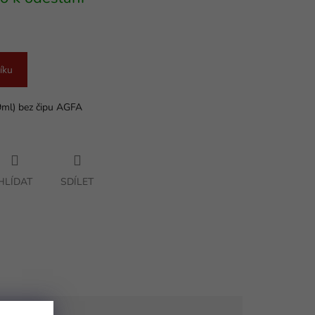
íku
9ml) bez čipu AGFA
HLÍDAT
SDÍLET