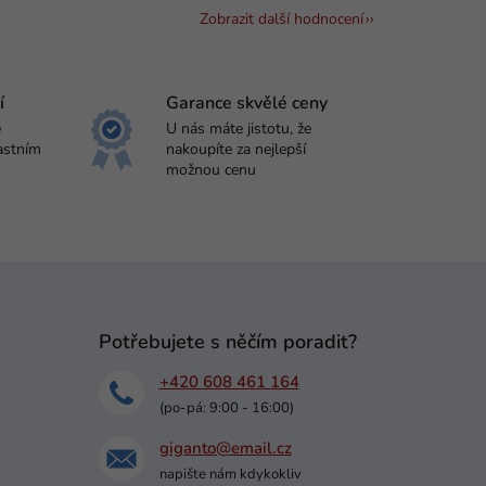
Zobrazit další hodnocení
í
Garance skvělé ceny
e
U nás máte jistotu, že
astním
nakoupíte za nejlepší
možnou cenu
Potřebujete s něčím poradit?
+420 608 461 164
(po-pá: 9:00 - 16:00)
giganto@email.cz
napište nám kdykokliv