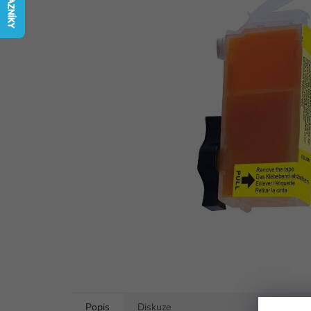
5
hvězdiček.
Popis
Diskuze