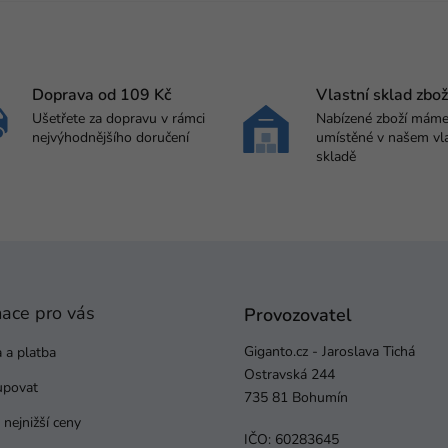
Doprava od 109 Kč
Vlastní sklad zbož
Ušetřete za dopravu v rámci
Nabízené zboží mám
nejvýhodnějšího doručení
umístěné v našem vl
skladě
mace pro vás
Provozovatel
Giganto.cz - Jaroslava Tichá
 a platba
Ostravská 244
upovat
735 81 Bohumín
nejnižší ceny
IČO: 60283645