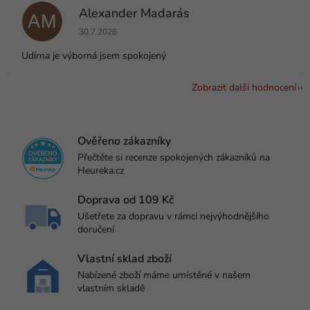
Alexander Madarás
AM
Hodnocení obchodu je 5 z 5 hvězdiček.
30.7.2026
Udírna je výborná jsem spokojený
Zobrazit další hodnocení
Ověřeno zákazníky
Přečtěte si recenze spokojených zákazníků na
Heureka.cz
Doprava od 109 Kč
Ušetřete za dopravu v rámci nejvýhodnějšího
doručení
Vlastní sklad zboží
Nabízené zboží máme umístěné v našem
vlastním skladě