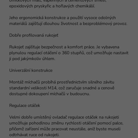
omítkových malt, vápenných a cementových směsí,
epoxidových pryskyřic a hořlavých chemikálií.
Jeho ergonomická konstrukce a použití vysoce odolných
materiálů zajišťují dlouhou životnost a bezproblémový provoz.
Dobře profilovaná rukojeť
Rukojeť zajišťuje bezpečnost a komfort práce. Je vybavena
plynulou regulací otáčení o 360 stupňů, což umožňuje nastavit
ji pod jakýmkoliv úhlem.
Univerzální konstrukce
Montáž míchačů probíhá prostřednictvím silného závitu
standardní velikosti M14, což zaručuje snadné a cenově
dostupné dokoupení míchačů v budoucnu.
Regulace otáček
Velmi dobře umístěný ovladač regulace otáček na rukojeti
umožňuje pohodlnou změnu rychlosti otáčení pomocí palce,
přičemž zařízení může pracovat neustále, aniž byste museli
odtrhávat ruce od rukojeti.