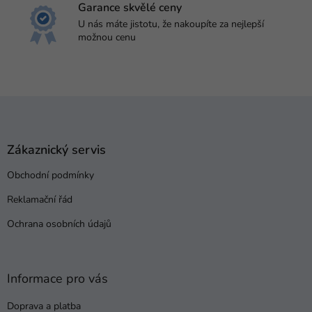
Garance skvělé ceny
U nás máte jistotu, že nakoupíte za nejlepší
možnou cenu
Z
á
p
a
Zákaznický servis
t
Obchodní podmínky
í
Reklamační řád
Ochrana osobních údajů
Informace pro vás
Doprava a platba