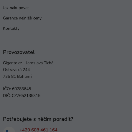
Jak nakupovat
Garance nejnižší ceny
Kontakty
Provozovatel
Giganto.cz - Jaroslava Tichá
Ostravská 244
735 81 Bohumín
IČO: 60283645
DIČ: CZ7652135315
Potřebujete s něčím poradit?
+420 608 461 164