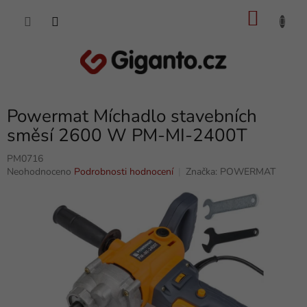
Přejít
NÁKU
na
obsah
KOŠÍK
Powermat Míchadlo stavebních
směsí 2600 W PM-MI-2400T
PM0716
Průměrné
Neohodnoceno
Podrobnosti hodnocení
Značka:
POWERMAT
hodnocení
produktu
je
0,0
z
5
hvězdiček.