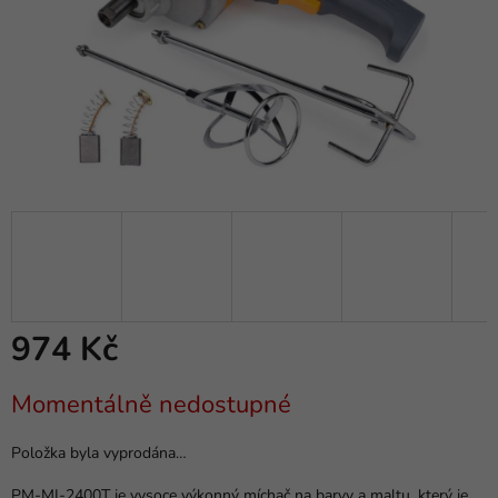
974 Kč
Měrná
Momentálně nedostupné
cena:
Položka byla vyprodána…
PM-MI-2400T je vysoce výkonný míchač na barvy a maltu, který je