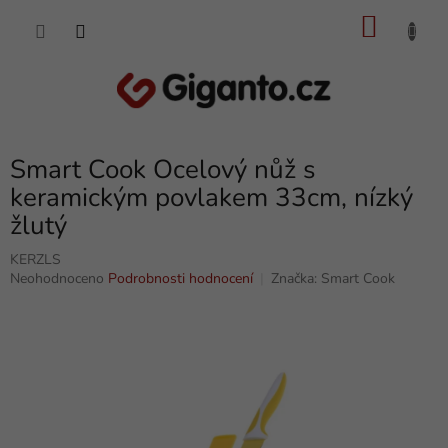
Přejít
NÁKU
na
obsah
KOŠÍK
Smart Cook Ocelový nůž s
keramickým povlakem 33cm, nízký
žlutý
KERZLS
Průměrné
Neohodnoceno
Podrobnosti hodnocení
Značka:
Smart Cook
hodnocení
produktu
je
0,0
z
5
hvězdiček.