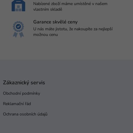
Nabízené zboží máme umístěné v našem
vlastním skladě
Garance skvělé ceny
U nás máte jistotu, že nakoupíte za nejlepší
možnou cenu
Z
á
p
a
Zákaznický servis
t
Obchodní podmínky
í
Reklamační řád
Ochrana osobních údajů