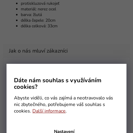
protiskluzová rukojeť
materiál: nerez ocel
barva: žlutá
délka čepele: 20cm
délka celková: 33cm
Helena Pöschková
HP
Hodnocení obchodu je 5 z 5 hvězdiček.
5.8.2026
Dáte nám souhlas s využíváním
cookies?
Olga Urbánková
OU
Abyste viděli, co vás zajímá a neotravovalo vás
Hodnocení obchodu je 5 z 5 hvězdiček.
31.7.2026
nic zbytečného, potřebujeme váš souhlas s
cookies.
Další informace
.
Rychlé dodání po zadané objednávce. Vše v pořádku.
Doporučuji
Nastavení
Jaroslava Růžková