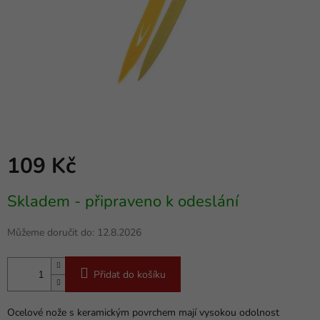
109 Kč
Měrná
Skladem - připraveno k odeslání
cena:
Můžeme doručit do:
12.8.2026
Přidat do košíku
Ocelové nože s keramickým povrchem mají vysokou odolnost