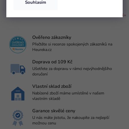
Udírna je výborná jsem spokojený
Souhlasím
Zobrazit další hodnocení
Ověřeno zákazníky
Přečtěte si recenze spokojených zákazníků na
Heureka.cz
Doprava od 109 Kč
Ušetřete za dopravu v rámci nejvýhodnějšího
doručení
Vlastní sklad zboží
Nabízené zboží máme umístěné v našem
vlastním skladě
Garance skvělé ceny
U nás máte jistotu, že nakoupíte za nejlepší
možnou cenu