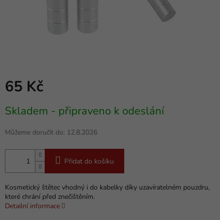
65 Kč
Měrná
Skladem - připraveno k odeslání
cena:
Můžeme doručit do:
12.8.2026
Přidat do košíku
Kosmetický štětec vhodný i do kabelky díky uzavíratelném pouzdru,
které chrání před znečištěním.
Detailní informace