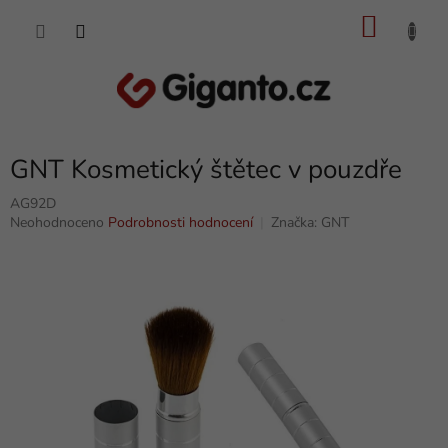
Přejít
NÁKU
na
obsah
KOŠÍK
GNT Kosmetický štětec v pouzdře
AG92D
Průměrné
Neohodnoceno
Podrobnosti hodnocení
Značka:
GNT
hodnocení
produktu
je
0,0
z
5
hvězdiček.