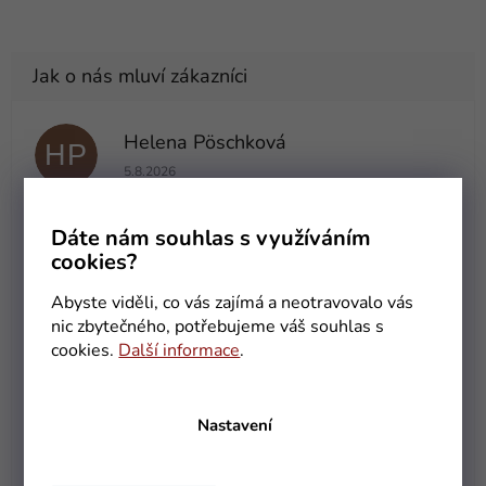
Helena Pöschková
HP
Hodnocení obchodu je 5 z 5 hvězdiček.
5.8.2026
Olga Urbánková
Dáte nám souhlas s využíváním
OU
cookies?
Hodnocení obchodu je 5 z 5 hvězdiček.
31.7.2026
Abyste viděli, co vás zajímá a neotravovalo vás
Rychlé dodání po zadané objednávce. Vše v pořádku.
Doporučuji
nic zbytečného, potřebujeme váš souhlas s
cookies.
Další informace
.
Jaroslava Růžková
JR
Hodnocení obchodu je 5 z 5 hvězdiček.
31.7.2026
Nastavení
Alexander Madarás
AM