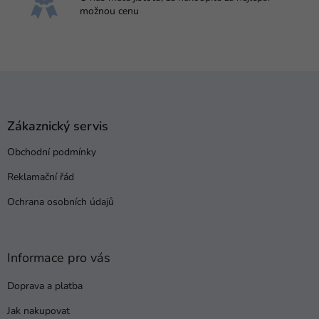
možnou cenu
Z
á
p
a
Zákaznický servis
t
Obchodní podmínky
í
Reklamační řád
Ochrana osobních údajů
Informace pro vás
Doprava a platba
Jak nakupovat