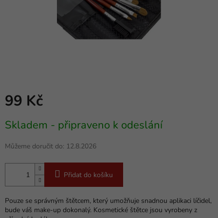
99 Kč
Měrná
Skladem - připraveno k odeslání
cena:
Můžeme doručit do:
12.8.2026
Přidat do košíku
Pouze se správným štětcem, který umožňuje snadnou aplikaci líčidel,
bude váš make-up dokonalý. Kosmetické štětce jsou vyrobeny z