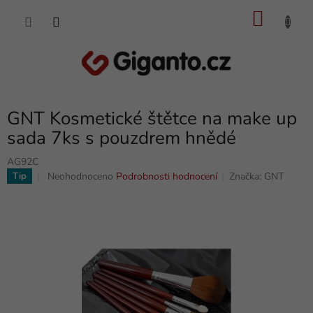
Přejít
NÁKU
na
obsah
KOŠÍK
GNT Kosmetické štětce na make up
sada 7ks s pouzdrem hnědé
AG92C
Průměrné
Neohodnoceno
Podrobnosti hodnocení
Značka:
GNT
Tip
hodnocení
produktu
je
0,0
z
5
hvězdiček.