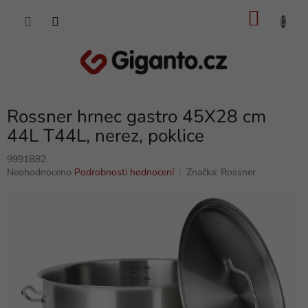
Přejít
NÁKU
na
obsah
KOŠÍK
Rossner hrnec gastro 45X28 cm
44L T44L, nerez, poklice
9991B82
Průměrné
Neohodnoceno
Podrobnosti hodnocení
Značka:
Rossner
hodnocení
produktu
je
0,0
z
5
hvězdiček.