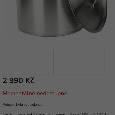
2 990 Kč
Měrná
Momentálně nedostupné
cena:
Položka byla vyprodána…
Gastro hrnec s poklicí. Vyrobeno z nerezové oceli AISI 304 18/10.