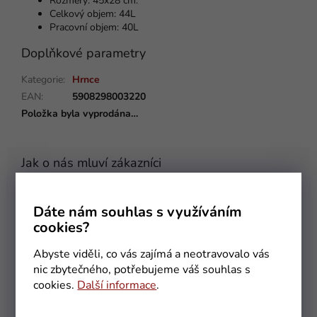
Rozměry: 45x28 cm.
Celkový objem: 44L
Pracovní objem: 40L
Doplňkové parametry
Kategorie
:
Hrnce
EAN
:
5908298003220
Položka byla vyprodána…
Helena Pöschková
Dáte nám souhlas s využíváním
HP
Hodnocení obchodu je 5 z 5 hvězdiček.
cookies?
5.8.2026
Abyste viděli, co vás zajímá a neotravovalo vás
Olga Urbánková
nic zbytečného, potřebujeme váš souhlas s
OU
Hodnocení obchodu je 5 z 5 hvězdiček.
cookies.
Další informace
.
31.7.2026
Rychlé dodání po zadané objednávce. Vše v pořádku.