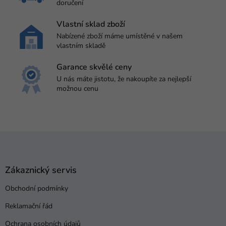
doručení
Vlastní sklad zboží
Nabízené zboží máme umístěné v našem
vlastním skladě
Garance skvělé ceny
U nás máte jistotu, že nakoupíte za nejlepší
možnou cenu
Z
á
p
a
Zákaznický servis
t
Obchodní podmínky
í
Reklamační řád
Ochrana osobních údajů