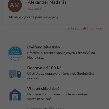
Alexander Madarás
AM
Hodnocení obchodu je 5 z 5 hvězdiček.
30.7.2026
Udírna je výborná jsem spokojený
Zobrazit další hodnocení
Ověřeno zákazníky
Přečtěte si recenze spokojených zákazníků na
Heureka.cz
Doprava od 109 Kč
Ušetřete za dopravu v rámci nejvýhodnějšího
doručení
Vlastní sklad zboží
Nabízené zboží máme umístěné v našem
vlastním skladě