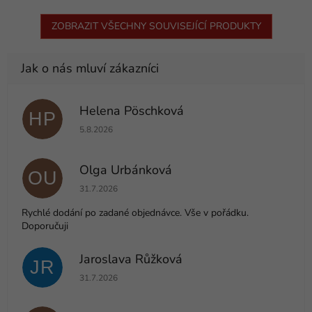
ZOBRAZIT VŠECHNY SOUVISEJÍCÍ PRODUKTY
Helena Pöschková
HP
Hodnocení obchodu je 5 z 5 hvězdiček.
5.8.2026
Olga Urbánková
OU
Hodnocení obchodu je 5 z 5 hvězdiček.
31.7.2026
Rychlé dodání po zadané objednávce. Vše v pořádku.
Doporučuji
Jaroslava Růžková
JR
Hodnocení obchodu je 5 z 5 hvězdiček.
31.7.2026