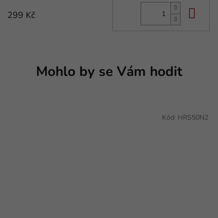
Do 
299 Kč
Mohlo by se Vám hodit
Kód:
HRS50N2