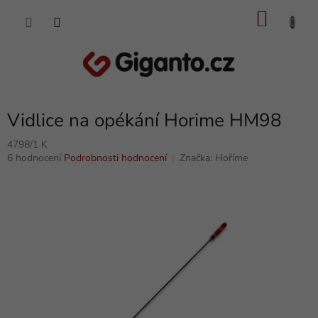
Přejít
NÁKU
na
obsah
KOŠÍK
Vidlice na opékání Horime HM98
4798/1 K
Průměrné
6 hodnocení
Podrobnosti hodnocení
Značka:
Hoříme
hodnocení
produktu
je
4,8
z
5
hvězdiček.