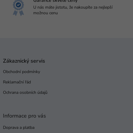
Garance skvělé ceny
U nás máte jistotu, že nakoupíte za nejlepší
možnou cenu
Z
á
p
a
Zákaznický servis
t
Obchodní podmínky
í
Reklamační řád
Ochrana osobních údajů
Informace pro vás
Doprava a platba