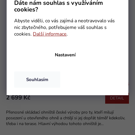
Dáte nám souhlas s využíváním
cookies?
Abyste viděli, co vás zajímá a neotravovalo vás
nic zbytečného, potřebujeme váš souhlas s
cookies.
Další informace
.
Nastavení
Zahradní ohniště Tajga 60 cm
Souhlasím
Momentálně nedostupné
Průměrné
hodnocení
produktu
2 699 Kč
DETAIL
je
5,0
Přenosné skládací ohniště české výroby pro ty, kteří milují
z
posezení u otevřeného ohně a chtějí si jej dopřát téměř kdekoliv,
5
třeba i na terase. Hlavní výhodou tohoto ohniště je...
hvězdiček.