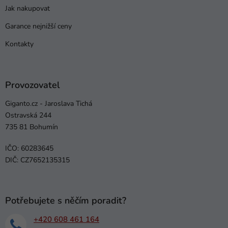
Jak nakupovat
Garance nejnižší ceny
Kontakty
Provozovatel
Giganto.cz - Jaroslava Tichá
Ostravská 244
735 81 Bohumín
IČO: 60283645
DIČ: CZ7652135315
Potřebujete s něčím poradit?
+420 608 461 164